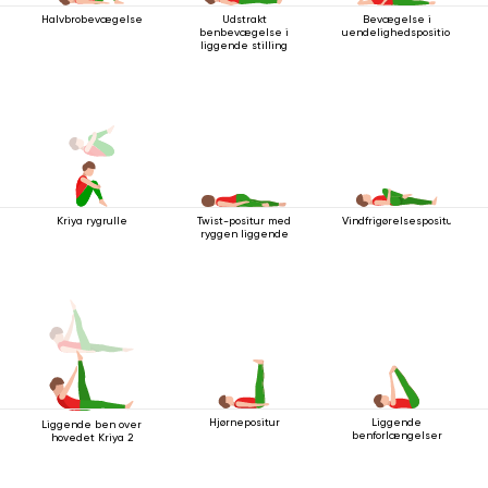
Halvbrobevægelse
Udstrakt
Bevægelse i
benbevægelse i
uendelighedsposition
liggende stilling
Kriya rygrulle
Twist-positur med
Vindfrigørelsespositur
ryggen liggende
Hjørnepositur
Liggende
Liggende ben over
benforlængelser
hovedet Kriya 2