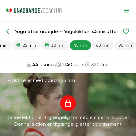
Yoga efter arbejde — Yogalektion 45 minutter
Færdiglavede lektioner
Antistress
 min
25 min
30 min
45 min
60 min
90 min
44 asanas
2140 point
320 kcal
Praktiserer med video ·
45 min
Denne lektion er tilgængelig for medlemmer af klubben
Denne lektion er tilgængelig efter abonnement