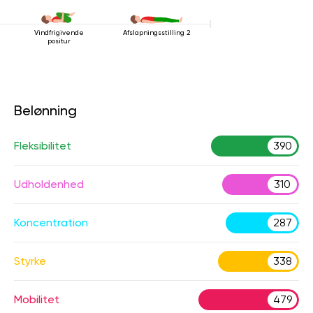
Vindfrigivende
Afslapningsstilling 2
positur
Belønning
Fleksibilitet
390
Udholdenhed
310
Koncentration
287
Styrke
338
Mobilitet
479