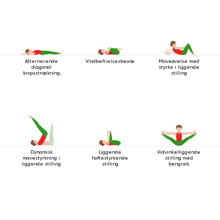
Alternerende
Vindbefrielsesbevægelsen
Maveøvelse med
diagonal
styrke i liggende
kropsstrækning
stilling
mens man ligger
ned
Dynamisk
Liggende
Vidvinkelliggende
mavestyrkning i
hoftestyrkende
stilling med
liggende stilling
stilling
bengreb