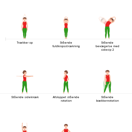
Trækker op
Stående
Stående
fuldkropsstrækning
bevægelse med
sidevip 2
Stående sideknæk
Afslappet stående
Stående
rotation
bækkenrotation