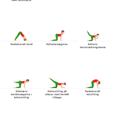
med hoftestøtte
Nedadvendt hund
Kattebevægelse
Kattens
benstrækningsbevægelse
Sidelæns
Kattestilling på
Nedadvendt
benbevægelse i
albuer med benløft
katstilling
kattestilling
tilbage