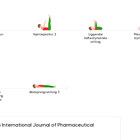
tur
Hjørnepositur 2
Liggende
Mav
hoftestyrkende
styr
stilling
v
Afslapningsstilling 3
ng
a
a International Journal of Pharmaceutical