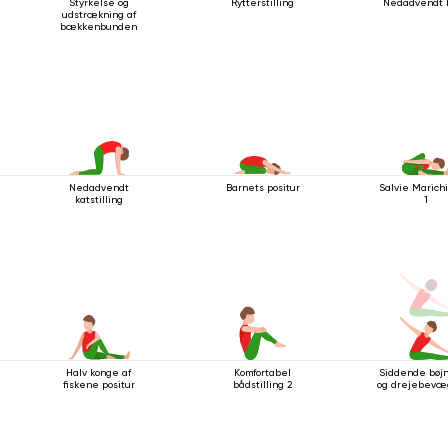
Styrkelse og
Rytterstilling
Nedadvendt 
udstrækning af
bækkenbunden
Nedadvendt
Barnets positur
Salvie Marich
katstilling
1
Halv konge af
Komfortabel
Siddende bøjn
fiskene positur
bådstilling 2
og drejebevæ