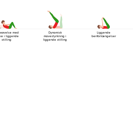
eøvelse med
Dynamisk
Liggende
ke i liggende
mavestyrkning i
benforlængelser
stilling
liggende stilling