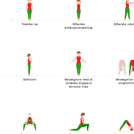
Trækker op
Stående
Stående sid
fuldkropsstrækning
Solhilsen
Bevægelse med at
Bevægelse 
strække kroppens
strækstilli
forreste linje