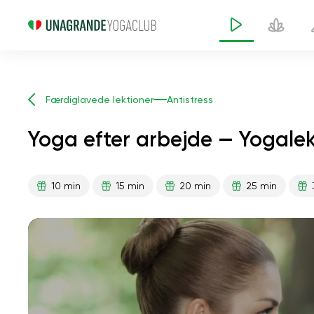
Færdiglavede lektioner
Antistress
Yoga efter arbejde — Yogalek
10 min
15 min
20 min
25 min