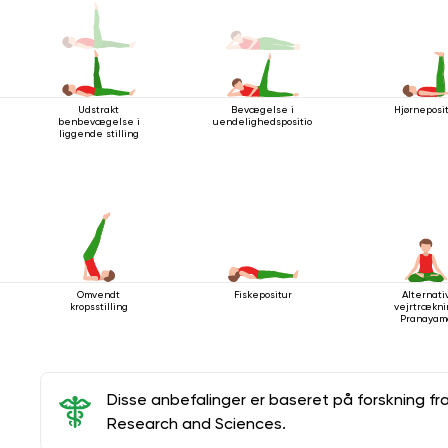
Udstrakt
Bevægelse i
Hjørneposi
benbevægelse i
uendelighedsposition
liggende stilling
Omvendt
Fiskepositur
Alternati
kropsstilling
vejrtrækni
Pranayam
Disse anbefalinger er baseret på forskning fr
Research and Sciences.