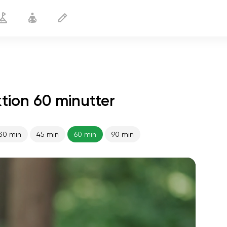
tion 60 minutter
30 min
45 min
60 min
90 min
sjælens flugt
01:44
indre fred
01:27