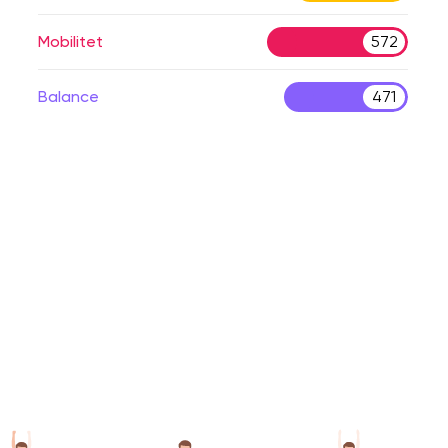
Mobilitet
572
Balance
471