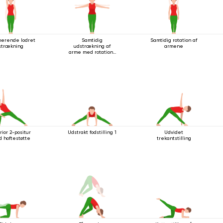
nerende lodret
Samtidig
Samtidig rotation af
strækning
udstrækning af
armene
arme med rotation i
stående stilling
rior 2-positur
Udstrakt fodstilling 1
Udvidet
 hoftestøtte
trekantstilling