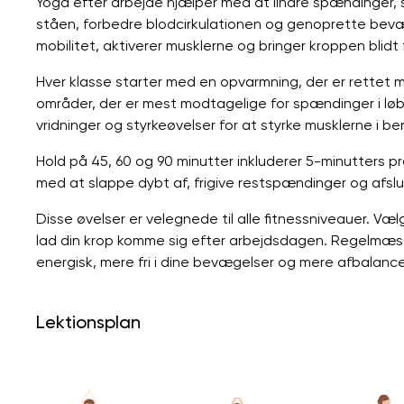
Yoga efter arbejde hjælper med at lindre spændinger, 
ståen, forbedre blodcirkulationen og genoprette bevæ
mobilitet, aktiverer musklerne og bringer kroppen blidt fr
Hver klasse starter med en opvarmning, der er rettet 
områder, der er mest modtagelige for spændinger i løbe
vridninger og styrkeøvelser for at styrke musklerne i be
Hold på 45, 60 og 90 minutter inkluderer 5-minutters 
med at slappe dybt af, frigive restspændinger og afslutt
Disse øvelser er velegnede til alle fitnessniveauer. Væl
lad din krop komme sig efter arbejdsdagen. Regelmæssi
energisk, mere fri i dine bevægelser og mere afbalance
Lektionsplan