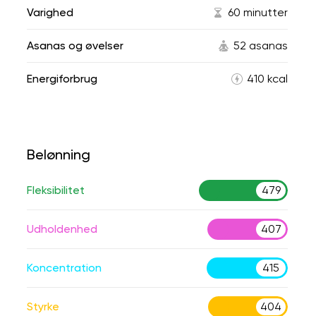
Varighed
60 minutter
Asanas og øvelser
52 asanas
Energiforbrug
410 kcal
Belønning
Fleksibilitet
479
Udholdenhed
407
Koncentration
415
Styrke
404