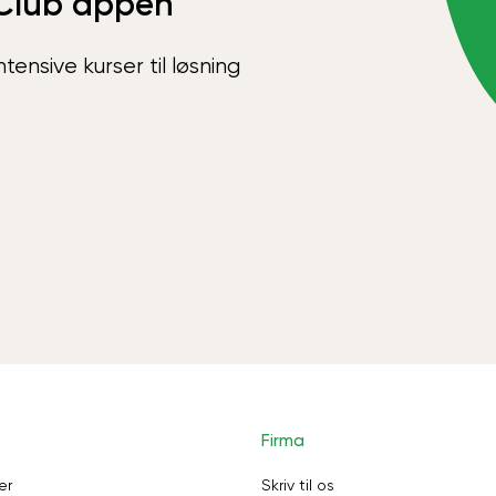
Club appen
ensive kurser til løsning
Firma
er
Skriv til os