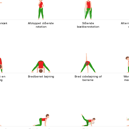
eknæk
Afslappet stående
Stående
Alter
rotation
bækkenrotation
i en
Bredbenet bøjning
Bred sidebøjning af
War
ng
benene
med