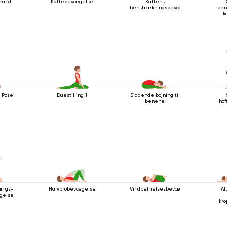
hund
Kattebevægelse
Kattens
benstrækningsbevægelse
ben
k
i Pose
Duestilling 1
Siddende bøjning til
benene
ho
ings-
Halvbrobevægelse
Vindbefrielsesbevægelsen
Al
gelse
kr
men