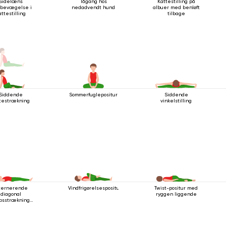
Sidelæns
Tågang hos
Kattestilling på
bevægelse i
nedadvendt hund
albuer med benløft
attestilling
tilbage
Siddende
Sommerfuglepositur
Siddende
ftestrækning
vinkelstilling
ternerende
Vindfrigørelsespositur
Twist-positur med
diagonal
ryggen liggende
opsstrækning
s man ligger
ned