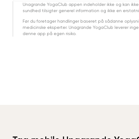
Unagrande YogaClub appen indeholder ikke og kan ikke
sundhed tilsigter generel information og ikke en erstatn
Før du foretager handlinger baseret på sådanne oplysnin
medicinske eksperter. Unagrande YogaClub leverer ingen 
denne app på egen risiko.