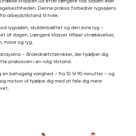
strække kroppen ud efter længere tids sidden eller
gelsesfriheden. Denne praksis forbedrer rygsøjlens
a arbejdstilstand til hvile.
mod rygsøjlen, skulderbæltet og den øvre ryg –
t af dagen. Længere klasser tilføjer strækøvelser,
n, mave og ryg.
pranayama – åndedrætsteknikker, der hjælper dig
e praksissen i en rolig tilstand.
g en behagelig varighed – fra 10 til 90 minutter – og
g motion vil hjælpe dig med at føle dig mere
ret.