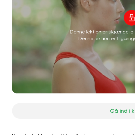
Denne lektion er tilgængeli
Denne lektion er tilgæn
Gå ind i 