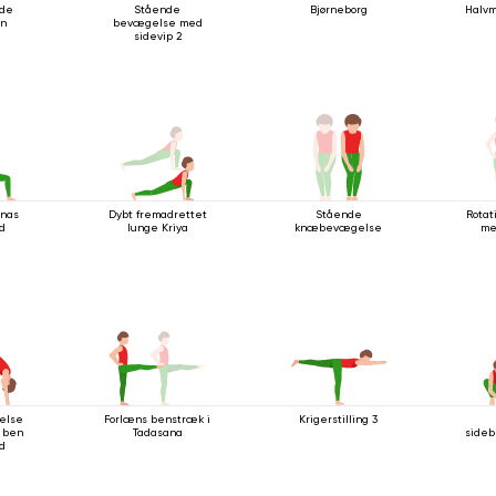
nde
Stående
Bjørneborg
Halvm
on
bevægelse med
sidevip 2
anas
Dybt fremadrettet
Stående
Rotat
ld
lunge Kriya
knæbevægelse
me
else
Forlæns benstræk i
Krigerstilling 3
 ben
Tadasana
sideb
ad