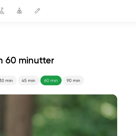
n 60 minutter
30 min
45 min
60 min
90 min
sjælens flugt
01:44
indre fred
01:27