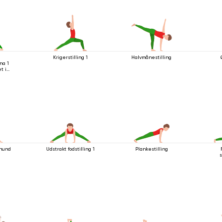
a
Krigerstilling 1
Halvmånestilling
na 1
t i
hund
Udstrakt fodstilling 1
Plankestilling
s