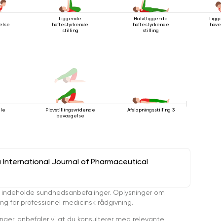
Liggende
Halvtliggende
Ligg
else
hoftestyrkende
hoftestyrkende
hove
stilling
stilling
lle
Plovstillingsvridende
Afslapningsstilling 3
bevægelse
a International Journal of Pharmaceutical
 indeholde sundhedsanbefalinger. Oplysninger om
ing for professionel medicinsk rådgivning.
ger, anbefaler vi at du konsulterer med relevante