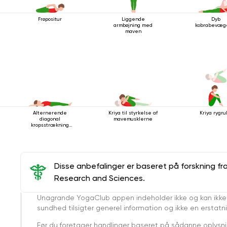
Frøpositur
Liggende
Dyb
armbøjning med
kobrabevæg
maven
Alternerende
Kriya til styrkelse af
Kriya rygru
diagonal
mavemusklerne
kropsstrækning
mens man ligger
ned
Disse anbefalinger er baseret på forskning fr
Research and Sciences.
Unagrande YogaClub appen indeholder ikke og kan ikke
sundhed tilsigter generel information og ikke en erstatn
Før du foretager handlinger baseret på sådanne oplysnin