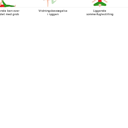
ende ben over
Vridningsbevægelse
Liggende
det med grab
i ryggen
sommerfuglestilling