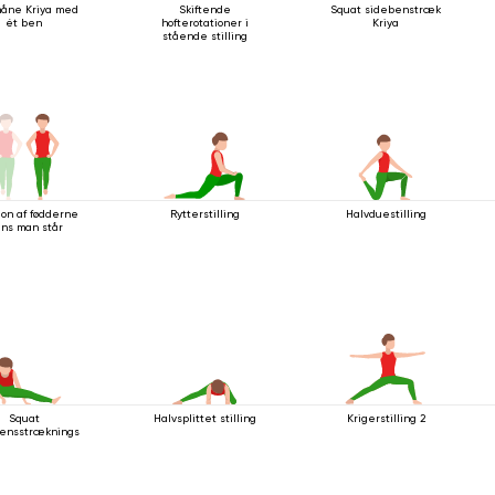
åne Kriya med
Skiftende
Squat sidebenstræk
ét ben
hofterotationer i
Kriya
stående stilling
ion af fødderne
Rytterstilling
Halvduestilling
ns man står
Squat
Halvsplittet stilling
Krigerstilling 2
ensstrækningsstilling