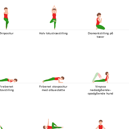
Ørnpositur
Halv lotustræstilling
Diamantstilling på
tæer
Firebenet
Firbenet stavpositur
Vinyasa
tavstilling
med albuestøtte
nedadgående-
opadgående hund