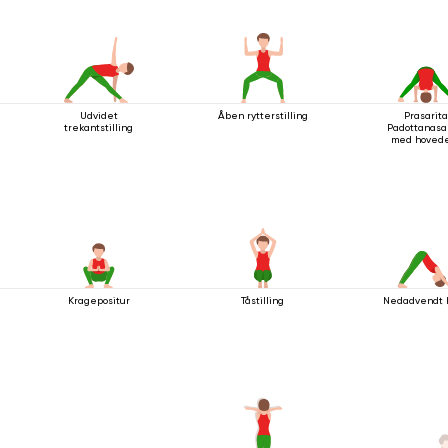
Udvidet
Åben rytterstilling
Prasarit
trekantstilling
Padottanasa
med hovede
gulvet
Kragepositur
Tåstilling
Nedadvendt 