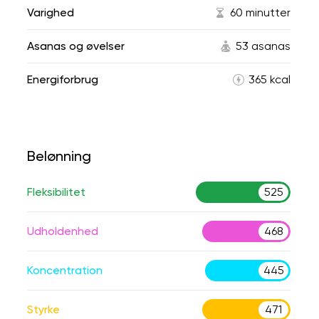
Varighed
60 minutter
Asanas og øvelser
53 asanas
Energiforbrug
365 kcal
Belønning
Fleksibilitet
525
Udholdenhed
468
Koncentration
445
Styrke
471