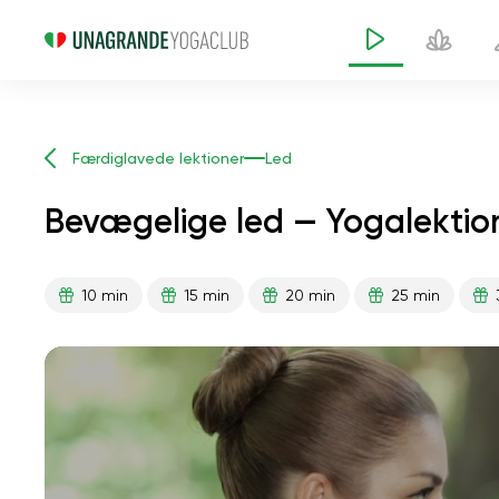
Færdiglavede lektioner
Led
Bevægelige led — Yogalektio
10 min
15 min
20 min
25 min