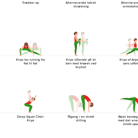
Trækker op
Alternerende lodret
Alternere
strækning
armrotati
Kriya lav rulning fra
Kriya stående på ét
Kriya af Anj
fod til fod
ben med knæet ved
søns udfa
brystet
Deep Squat Chair
Tågang i en strakt
Bøjet bevæg
Kriya
stilling
med det ene
strakt op