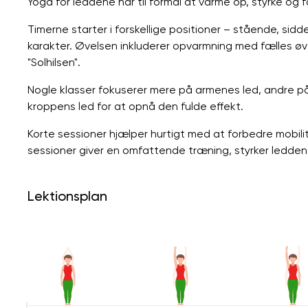
Yoga for leddene har til formål at varme op, styrke og
Timerne starter i forskellige positioner – stående, sidd
karakter. Øvelsen inkluderer opvarmning med fælles øve
"Solhilsen".
Nogle klasser fokuserer mere på armenes led, andre 
kroppens led for at opnå den fulde effekt.
Korte sessioner hjælper hurtigt med at forbedre mobil
sessioner giver en omfattende træning, styrker ledd
Lektionsplan