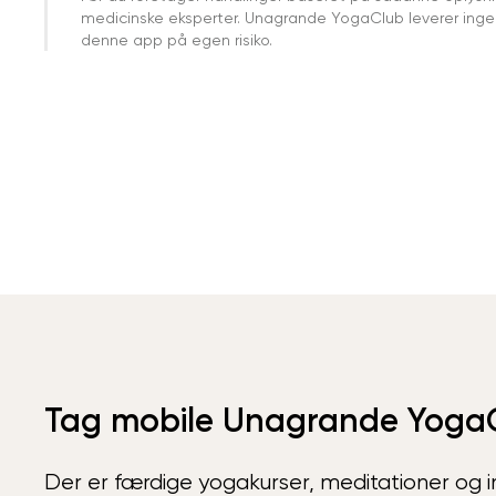
medicinske eksperter. Unagrande YogaClub leverer ingen 
denne app på egen risiko.
Tag mobile Unagrande Yoga
Der er færdige yogakurser, meditationer og int