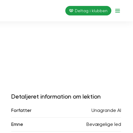
Deltag i klubben
Detaljeret information om lektion
Forfatter
Unagrande AI
Emne
Bevægelige led