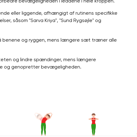
 forbedre bevægeligheden i leddene i hele kroppen.
ende eller liggende, afhængigt af rutinens specifikke
lser, såsom "Sarva Kriya", "Sund Rygsøjle" og
på benene og ryggen, mens længere sæt træner alle
iteten og lindre spændinger, mens længere
ene og genopretter bevægeligheden.