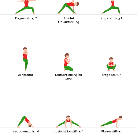
Krigerstilling 2
Udvidet
Krigerstilling 1
trekantstilling
Ørnpositur
Diamantstilling på
Kragepositur
tæer
Nedadvendt hund
Udstrakt fodstilling 1
Plankestilling