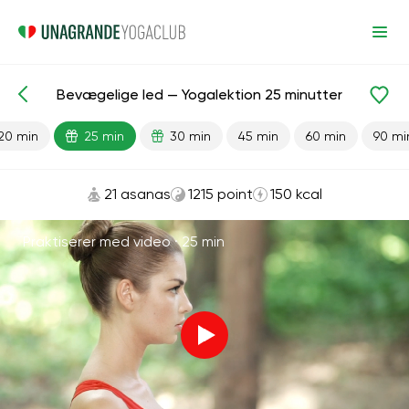
Bevægelige led — Yogalektion 25 minutter
Færdiglavede lektioner
Led
20 min
25 min
30 min
45 min
60 min
90 mi
21 asanas
1215 point
150 kcal
Praktiserer med video ·
25 min