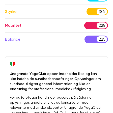
Styrke
184
Mobilitet
228
Balance
225
Unagrande YogaClub appen indeholder ikke og kan
ikke indeholde sundhedsanbefalinger. Oplysninger om
sundhed tilsigter generel information og ikke en
erstatning for professionel medicinsk rådgivning.
Før du foretager handlinger baseret på sådanne
oplysninger, anbefaler vi at du konsulterer med
relevante medicinske eksperter. Unagrande YogaClub
leverer ingen medicinske råd. Du bruger eller stoler på