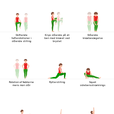
Skiftende
Kriya stående på ét
Stående
hofterotationer i
ben med knæet ved
knæbevægelse
stående stilling
brystet
Rotation af fødderne
Rytterstilling
Squat
mens man står
sidebensstrækningsstilling