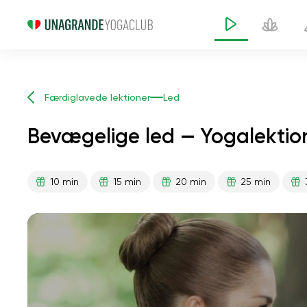
Færdiglavede lektioner
Led
Bevægelige led — Yogalektio
10 min
15 min
20 min
25 min