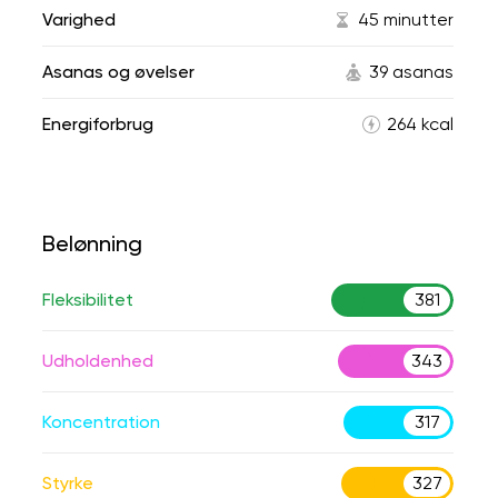
Varighed
45 minutter
Asanas og øvelser
39 asanas
Energiforbrug
264 kcal
Belønning
Fleksibilitet
381
Udholdenhed
343
Koncentration
317
Styrke
327