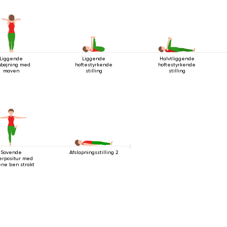
Liggende
Liggende
Halvtliggende
bøjning med
hoftestyrkende
hoftestyrkende
maven
stilling
stilling
Sovende
Afslapningsstilling 2
erpositur med
ene ben strakt