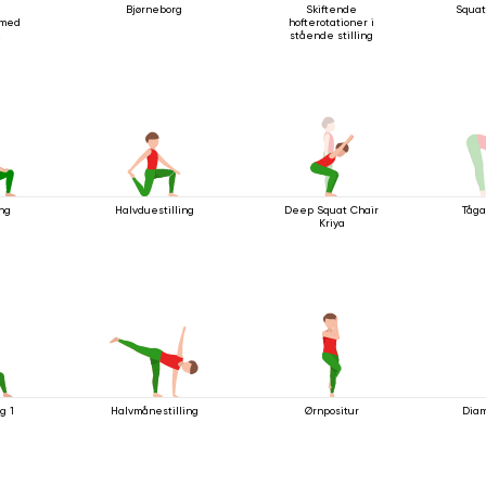
Bjørneborg
Skiftende
Squat
 med
hofterotationer i
stående stilling
ing
Halvduestilling
Deep Squat Chair
Tåga
Kriya
ng 1
Halvmånestilling
Ørnpositur
Diam