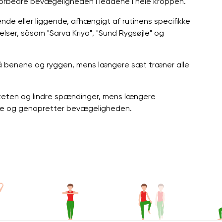
 forbedre bevægeligheden i leddene i hele kroppen.
ende eller liggende, afhængigt af rutinens specifikke
lser, såsom "Sarva Kriya", "Sund Rygsøjle" og
på benene og ryggen, mens længere sæt træner alle
iteten og lindre spændinger, mens længere
ene og genopretter bevægeligheden.