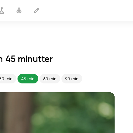
n 45 minutter
30 min
45 min
60 min
90 min
sjælens flugt
01:44
indre fred
01:27