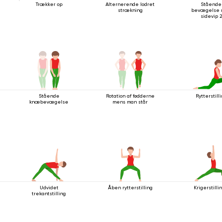
Trækker op
Alternerende lodret
Stående
strækning
bevægelse
sidevip 2
Stående
Rotation af fødderne
Rytterstill
knæbevægelse
mens man står
Udvidet
Åben rytterstilling
Krigerstilli
trekantstilling