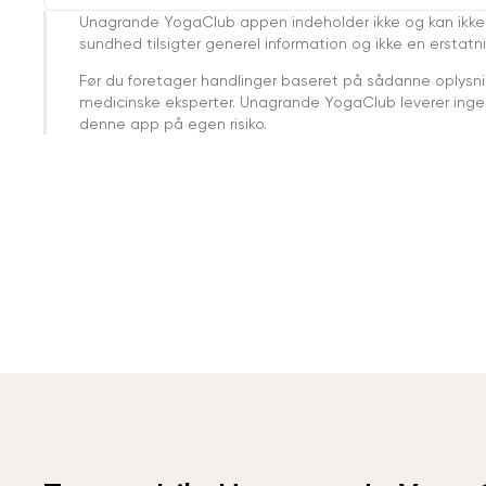
Unagrande YogaClub appen indeholder ikke og kan ikke
sundhed tilsigter generel information og ikke en erstatn
Før du foretager handlinger baseret på sådanne oplysnin
medicinske eksperter. Unagrande YogaClub leverer ingen 
denne app på egen risiko.