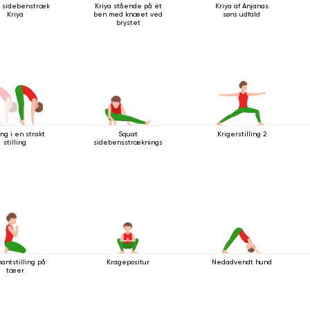
 sidebenstræk
Kriya stående på ét
Kriya af Anjanas
Kriya
ben med knæet ved
søns udfald
brystet
ng i en strakt
Squat
Krigerstilling 2
stilling
sidebensstrækningsstilling
antstilling på
Kragepositur
Nedadvendt hund
tæer