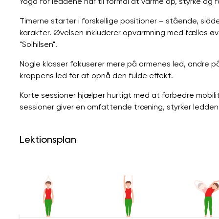
Yoga for leddene har til formål at varme op, styrke og
Timerne starter i forskellige positioner – stående, sidd
karakter. Øvelsen inkluderer opvarmning med fælles øve
"Solhilsen".
Nogle klasser fokuserer mere på armenes led, andre 
kroppens led for at opnå den fulde effekt.
Korte sessioner hjælper hurtigt med at forbedre mobil
sessioner giver en omfattende træning, styrker ledd
Lektionsplan