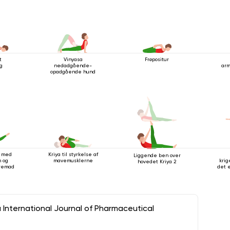
t
Vinyasa
Frøpositur
ng
nedadgående-
arm
opadgående hund
g med
Kriya til styrkelse af
Liggende ben over
 og
mavemusklerne
krig
hovedet Kriya 2
fremad
det 
a International Journal of Pharmaceutical