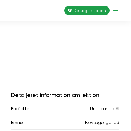
Deltag i klubben
Detaljeret information om lektion
Forfatter
Unagrande AI
Emne
Bevægelige led