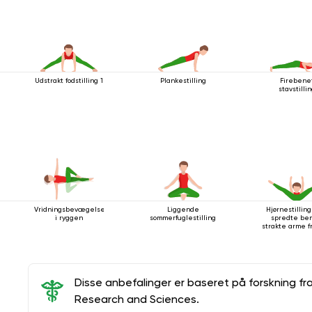
Udstrakt fodstilling 1
Plankestilling
Firebene
stavstilli
Vridningsbevægelse
Liggende
Hjørnestillin
i ryggen
sommerfuglestilling
spredte ben
strakte arme 
Disse anbefalinger er baseret på forskning fr
Research and Sciences.