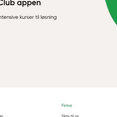
Club appen
ensive kurser til løsning
Firma
er
Skriv til os