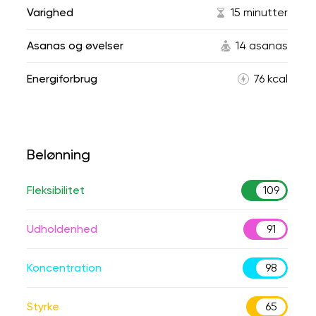
Varighed
15 minutter
Asanas og øvelser
14 asanas
Energiforbrug
76 kcal
Belønning
Fleksibilitet
109
Udholdenhed
91
Koncentration
98
Styrke
65