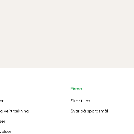
Firma
er
Skriv til os
g vejrtrækning
Svar på spørgsmål
ser
velser