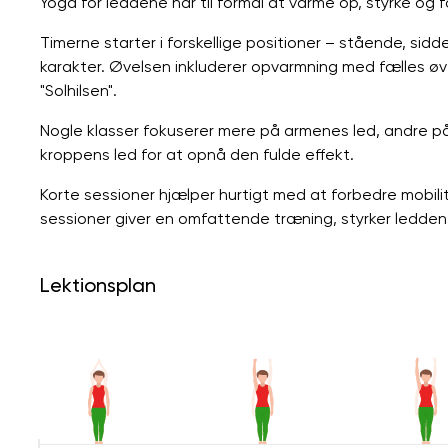
Yoga for leddene har til formål at varme op, styrke og
Timerne starter i forskellige positioner – stående, sidd
karakter. Øvelsen inkluderer opvarmning med fælles øve
"Solhilsen".
Nogle klasser fokuserer mere på armenes led, andre 
kroppens led for at opnå den fulde effekt.
Korte sessioner hjælper hurtigt med at forbedre mobil
sessioner giver en omfattende træning, styrker ledd
Lektionsplan