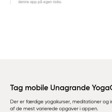
denne app på egen risiko.
Tag mobile Unagrande Yoga
Der er færdige yogakurser, meditationer og int
af de mest varierede opgaver i appen.