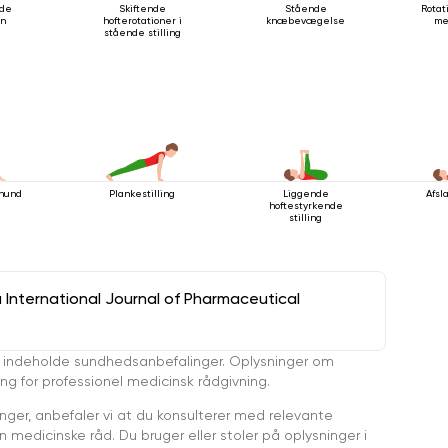
nde
Skiftende
Stående
Rotat
on
hofterotationer i
knæbevægelse
me
stående stilling
hund
Plankestilling
Liggende
Afsl
hoftestyrkende
stilling
a International Journal of Pharmaceutical
 indeholde sundhedsanbefalinger. Oplysninger om
ing for professionel medicinsk rådgivning.
ger, anbefaler vi at du konsulterer med relevante
medicinske råd. Du bruger eller stoler på oplysninger i