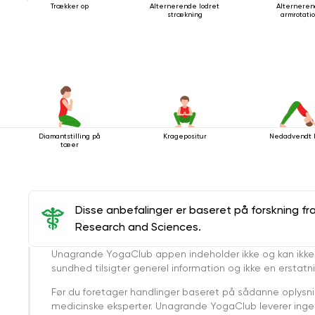
Trækker op
Alternerende lodret
Alternere
strækning
armrotati
Diamantstilling på
Kragepositur
Nedadvendt 
tæer
Disse anbefalinger er baseret på forskning fr
Research and Sciences.
Unagrande YogaClub appen indeholder ikke og kan ikke
sundhed tilsigter generel information og ikke en erstatn
Før du foretager handlinger baseret på sådanne oplysnin
medicinske eksperter. Unagrande YogaClub leverer ingen 