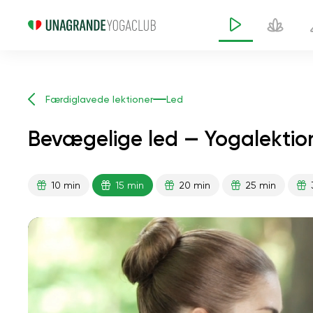
Færdiglavede lektioner
Led
Bevægelige led — Yogalektion
10 min
15 min
20 min
25 min