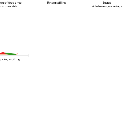
ion af fødderne
Rytterstilling
Squat
ns man står
sidebensstrækningsstilling
apningsstilling