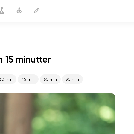
 15 minutter
Bevægelige led
15 min
30 min
45 min
60 min
90 min
sjælens flugt
01:44
indre fred
01:27