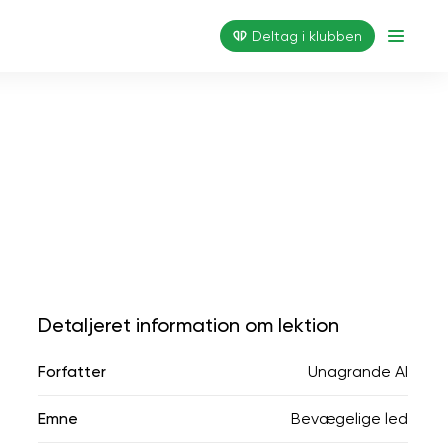
Deltag i klubben
Detaljeret information om lektion
Forfatter
Unagrande AI
Emne
Bevægelige led