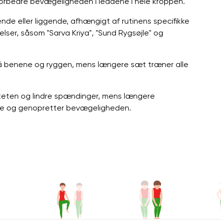
 forbedre bevægeligheden i leddene i hele kroppen.
ende eller liggende, afhængigt af rutinens specifikke
lser, såsom "Sarva Kriya", "Sund Rygsøjle" og
på benene og ryggen, mens længere sæt træner alle
iteten og lindre spændinger, mens længere
ene og genopretter bevægeligheden.