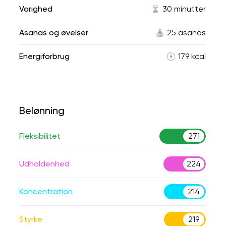
Varighed
30 minutter
Asanas og øvelser
25 asanas
Energiforbrug
179 kcal
Belønning
Fleksibilitet
271
Udholdenhed
224
Koncentration
214
Styrke
219