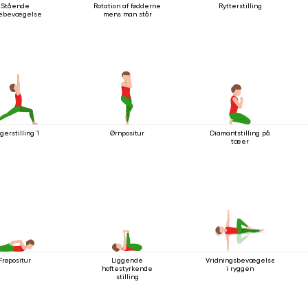
Stående
Rotation af fødderne
Rytterstilling
æbevægelse
mens man står
gerstilling 1
Ørnpositur
Diamantstilling på
tæer
Frøpositur
Liggende
Vridningsbevægelse
hoftestyrkende
i ryggen
stilling