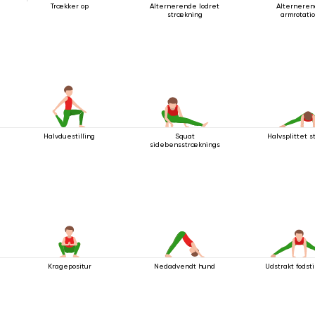
Trækker op
Alternerende lodret
Alternere
strækning
armrotati
Halvduestilling
Squat
Halvsplittet st
sidebensstrækningsstilling
Kragepositur
Nedadvendt hund
Udstrakt fodsti