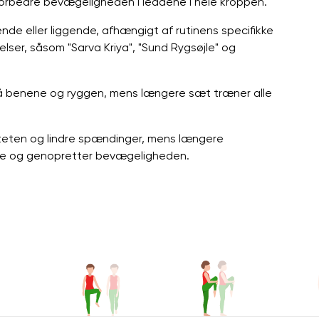
 forbedre bevægeligheden i leddene i hele kroppen.
ende eller liggende, afhængigt af rutinens specifikke
lser, såsom "Sarva Kriya", "Sund Rygsøjle" og
på benene og ryggen, mens længere sæt træner alle
iteten og lindre spændinger, mens længere
ene og genopretter bevægeligheden.