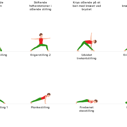
nde
Skiftende
Kriya stående på ét
on
hofterotationer i
ben med knæet ved
kn
stående stilling
brystet
illing
Krigerstilling 2
Udvidet
Kri
trekantstilling
lling 1
Plankestilling
Firebenet
stavstilling