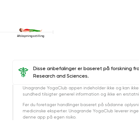
Afslapningsstilling
Disse anbefalinger er baseret på forskning fr
Research and Sciences.
Unagrande YogaClub appen indeholder ikke og kan ikke
sundhed tilsigter generel information og ikke en erstatn
Før du foretager handlinger baseret på sådanne oplysnin
medicinske eksperter. Unagrande YogaClub leverer ingen 
denne app på egen risiko.