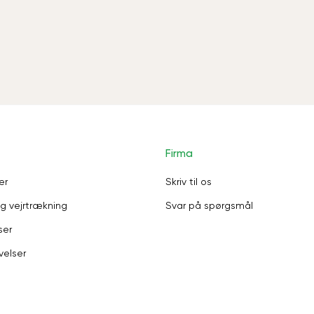
Firma
er
Skriv til os
g vejrtrækning
Svar på spørgsmål
ser
velser