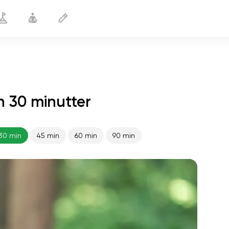
n 30 minutter
Bevægelige led
30 min
30 min
45 min
60 min
90 min
sjælens flugt
01:44
indre fred
01:27