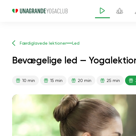
Færdiglavede lektioner
Led
Bevægelige led — Yogalektio
10 min
15 min
20 min
25 min