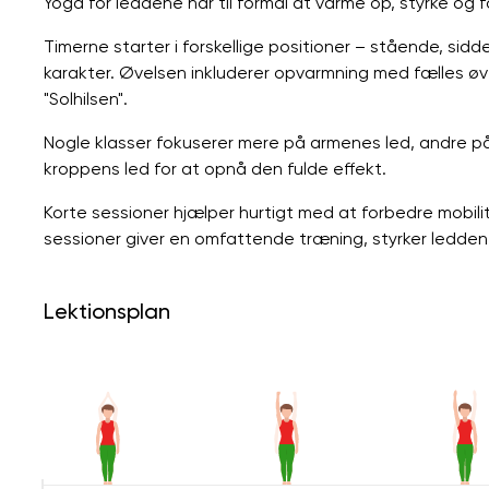
Yoga for leddene har til formål at varme op, styrke og
Timerne starter i forskellige positioner – stående, sidd
karakter. Øvelsen inkluderer opvarmning med fælles øve
"Solhilsen".
Nogle klasser fokuserer mere på armenes led, andre 
kroppens led for at opnå den fulde effekt.
Korte sessioner hjælper hurtigt med at forbedre mobil
sessioner giver en omfattende træning, styrker ledd
Lektionsplan