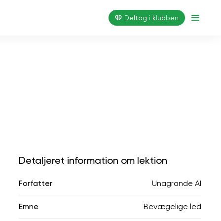
Deltag i klubben
Detaljeret information om lektion
Forfatter
Unagrande AI
Emne
Bevægelige led