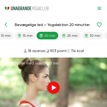
Bevægelige led — Yogalektion 20 minutter
Færdiglavede lektioner
Led
10 min
15 min
20 min
25 min
30 min
18 asanas
903 point
114 kcal
Praktiserer med video ·
20 min