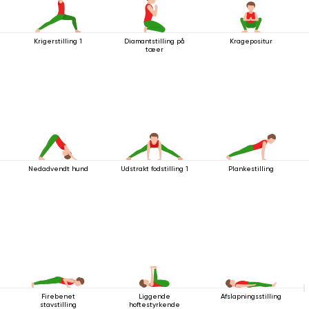
Krigerstilling 1
Diamantstilling på
Kragepositur
tæer
Nedadvendt hund
Udstrakt fodstilling 1
Plankestilling
Firebenet
Liggende
Afslapningsstilling
stavstilling
hoftestyrkende