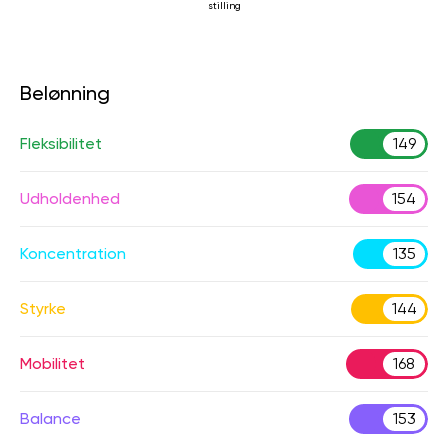
stilling
Belønning
Fleksibilitet
149
Udholdenhed
154
Koncentration
135
Styrke
144
Mobilitet
168
Balance
153