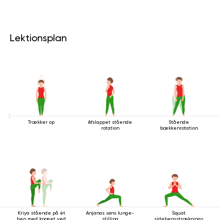
Lektionsplan
Trækker op
Afslappet stående
Stående
rotation
bækkenrotation
Kriya stående på ét
Anjanas søns lunge-
Squat
ben med knæet ved
stilling
sidebensstrækningsstilling