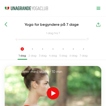
Yoga for begyndere på 7 dage
Intensive yogakurser
Fleksibilitet
1
dag fra 7
1 dag
2 dag
3 dag
4 dag
5 dag
6 dag
7 dag
Praktiserer med video ·
10 min