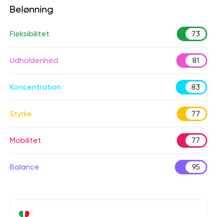
Belønning
Fleksibilitet
73
Udholdenhed
81
Koncentration
83
Styrke
77
Mobilitet
77
Balance
95