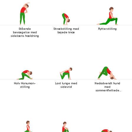
Stående
Strækstilling med
Rytterstilling
bevægelse med
bøjede knæ
sidelæns hældning
Halv Hanuman-
Lavt lunge med
Nedadvendt hund
stilling
sidevrid
med
sammenflettede
ben