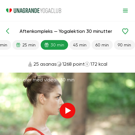
Aftenkompleks — Yogalektion 30 minutter
Færdiglavede lektioner
Lempelse
 min
25 min
30 min
45 min
60 min
90 min
25 asanas
1268 point
172 kcal
Praktiserer med video ·
30 min