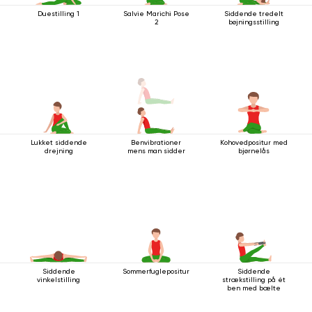
Duestilling 1
Salvie Marichi Pose
Siddende tredelt
2
bøjningsstilling
Lukket siddende
Benvibrationer
Kohovedpositur med
drejning
mens man sidder
bjørnelås
Siddende
Sommerfuglepositur
Siddende
vinkelstilling
strækstilling på ét
ben med bælte