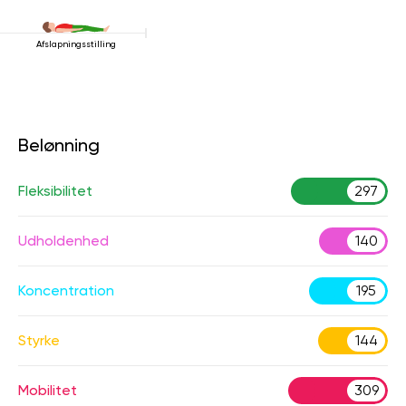
Afslapningsstilling
Belønning
Fleksibilitet
297
Udholdenhed
140
Koncentration
195
Styrke
144
Mobilitet
309