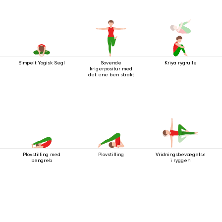
Simpelt Yogisk Segl
Sovende
Kriya rygrulle
krigerpositur med
det ene ben strakt
Plovstilling med
Plovstilling
Vridningsbevægelse
bengreb
i ryggen