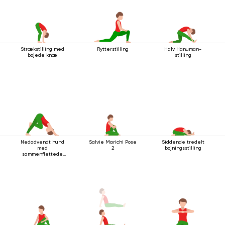
Strækstilling med
Rytterstilling
Halv Hanuman-
bøjede knæ
stilling
Nedadvendt hund
Salvie Marichi Pose
Siddende tredelt
med
2
bøjningsstilling
sammenflettede
ben