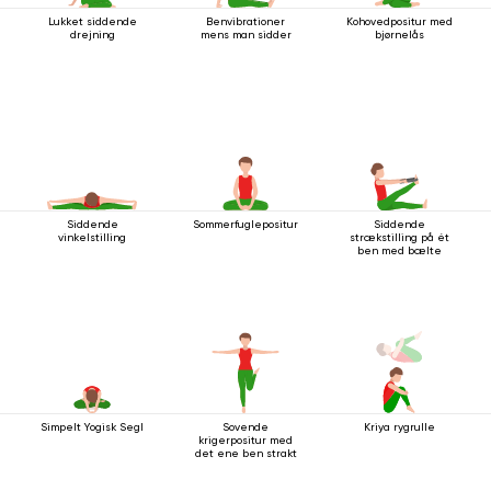
Lukket siddende
Benvibrationer
Kohovedpositur med
drejning
mens man sidder
bjørnelås
Siddende
Sommerfuglepositur
Siddende
vinkelstilling
strækstilling på ét
ben med bælte
Simpelt Yogisk Segl
Sovende
Kriya rygrulle
krigerpositur med
det ene ben strakt