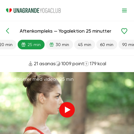
Aftenkompleks — Yogalektion 25 minutter
Færdiglavede lektioner
Lempelse
20 min
25 min
30 min
45 min
60 min
90 mi
21 asanas
1009 point
179 kcal
Praktiserer med video ·
25 min