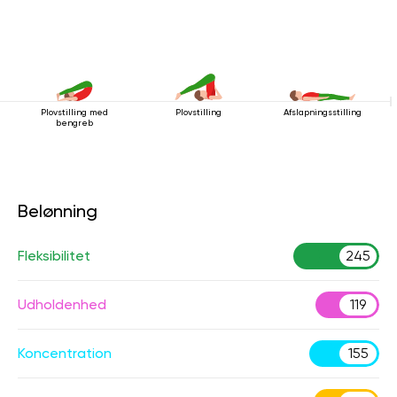
Plovstilling med
Plovstilling
Afslapningsstilling
bengreb
Belønning
Fleksibilitet
245
Udholdenhed
119
Koncentration
155