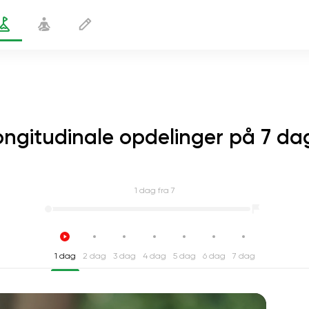
ongitudinale opdelinger på 7 da
1
dag fra 7
1 dag
2 dag
3 dag
4 dag
5 dag
6 dag
7 dag