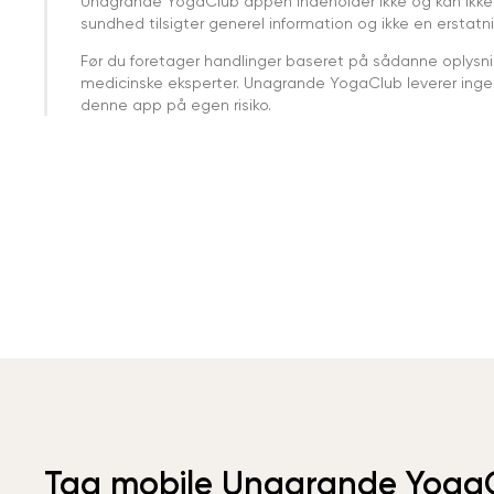
Unagrande YogaClub appen indeholder ikke og kan ikke
sundhed tilsigter generel information og ikke en erstatn
Før du foretager handlinger baseret på sådanne oplysnin
medicinske eksperter. Unagrande YogaClub leverer ingen 
denne app på egen risiko.
Tag mobile Unagrande Yoga