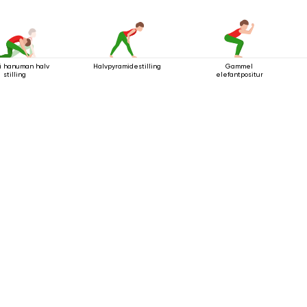
 i hanuman halv
Halvpyramidestilling
Gammel
stilling
elefantpositur