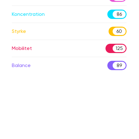
Koncentration
86
Styrke
60
Mobilitet
125
Balance
89