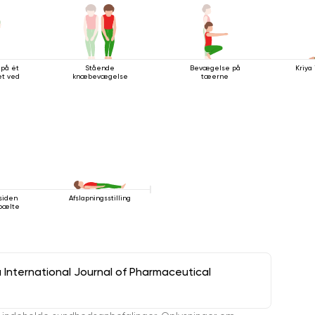
 på ét
Stående
Bevægelse på
Kriya
t ved
knæbevægelse
tæerne
siden
Afslapningsstilling
 bælte
a International Journal of Pharmaceutical