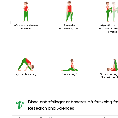
Afslappet stående
Stående
Kriya stående
rotation
bækkenrotation
ben med knæe
brystet
Pyramidestilling
Duestilling 1
Stræk på bag
af ​​benet med
Disse anbefalinger er baseret på forskning fr
Research and Sciences.