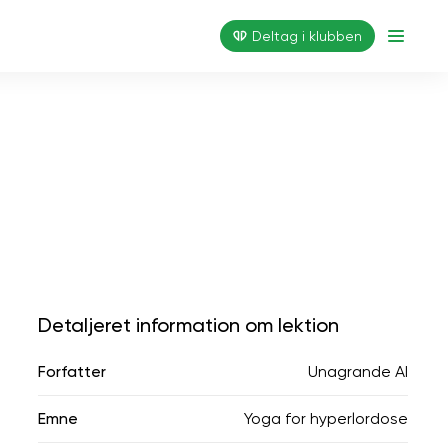
Deltag i klubben
Detaljeret information om lektion
Forfatter
Unagrande AI
Emne
Yoga for hyperlordose