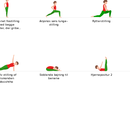
net frøstilling
Anjanas søns lunge-
Rytterstilling
ed begge
stilling
er, der griber
fat i foden
lv stilling af
Siddende bøjning til
Hjørnepositur 2
vismanden
benene
Vasishtha