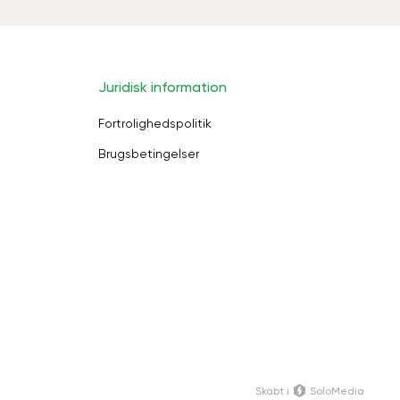
Juridisk information
Fortrolighedspolitik
Brugsbetingelser
Skabt i
SoloMedia