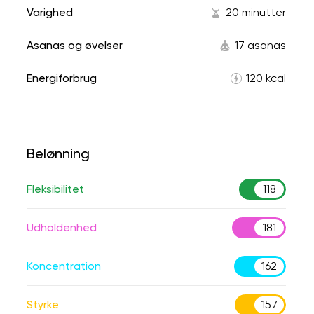
Varighed
20 minutter
Asanas og øvelser
17 asanas
Energiforbrug
120 kcal
Belønning
Fleksibilitet
118
Udholdenhed
181
Koncentration
162
Styrke
157