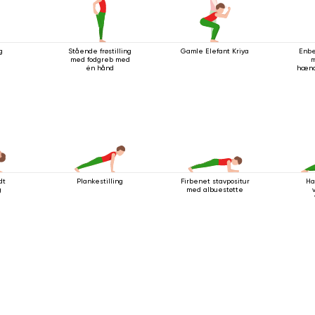
g
Stående frøstilling
Gamle Elefant Kriya
Enbe
med fodgreb med
m
én hånd
hænd
dt
Plankestilling
Firbenet stavpositur
Ha
g
med albuestøtte