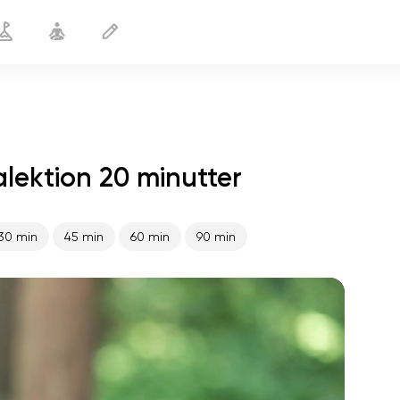
lektion 20 minutter
Yoga for hyperlordose
20 min
30 min
45 min
60 min
90 min
sjælens flugt
01:44
indre fred
01:27