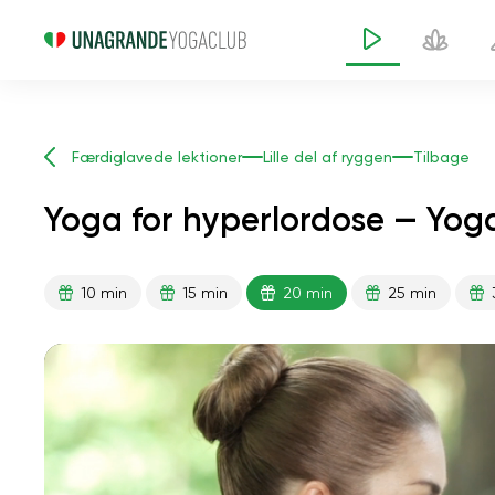
Færdiglavede lektioner
Lille del af ryggen
Tilbage
Yoga for hyperlordose — Yoga
10 min
15 min
20 min
25 min