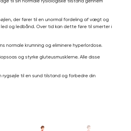
bage til sin normale fysiologiske tilstand gennem
jlen, der fører til en unormal fordeling af vægt og
, led og ledbånd. Over tid kan dette føre til smerter i
ns normale krumning og eliminere hyperlordose.
iopsoas og styrke gluteusmusklerne. Alle disse
ygsøjle til en sund tilstand og forbedre din