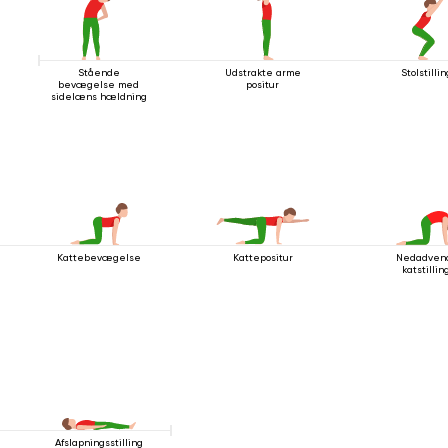
Stående
Udstrakte arme
Stolstillin
bevægelse med
positur
sidelæns hældning
Kattebevægelse
Kattepositur
Nedadven
katstillin
Afslapningsstilling