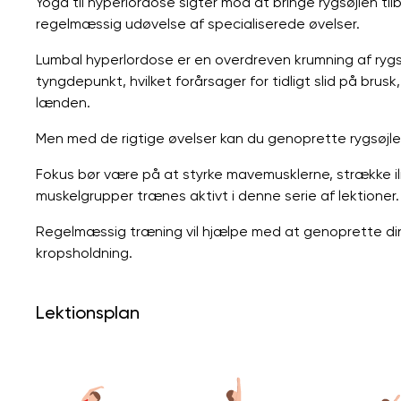
Yoga til hyperlordose sigter mod at bringe rygsøjlen til
regelmæssig udøvelse af specialiserede øvelser.
Lumbal hyperlordose er en overdreven krumning af rygsø
tyngdepunkt, hvilket forårsager for tidligt slid på brusk
lænden.
Men med de rigtige øvelser kan du genoprette rygsøjle
Fokus bør være på at styrke mavemusklerne, strække il
muskelgrupper trænes aktivt i denne serie af lektioner.
Regelmæssig træning vil hjælpe med at genoprette din r
kropsholdning.
Lektionsplan