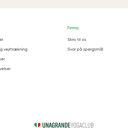
Firma
er
Skriv til os
g vejrtrækning
Svar på spørgsmål
ser
velser