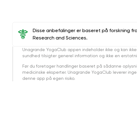
Disse anbefalinger er baseret på forskning fr
Research and Sciences.
Unagrande YogaClub appen indeholder ikke og kan ikke
sundhed tilsigter generel information og ikke en erstatn
Før du foretager handlinger baseret på sådanne oplysnin
medicinske eksperter. Unagrande YogaClub leverer ingen 
denne app på egen risiko.