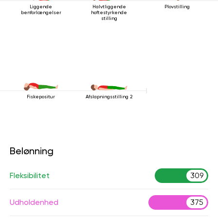
Liggende
Halvtliggende
Plovstilling
benforlængelser
hoftestyrkende
stilling
Fiskepositur
Afslapningsstilling 2
Belønning
Fleksibilitet
309
Udholdenhed
375