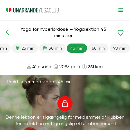
Yoga for hyperlordose — Yogalektion 45
Færdiglavede lektioner
Lille del af ryggen
Tilbage
minutter
 min
25 min
30 min
45 min
60 min
90 min
41 asanas
2093 point
261 kcal
Praktiserer med video ·
45 min
Denne lektion er tilgængelig for medlemmer af klubben
Denne lektion er tilgængelig efter abonnement