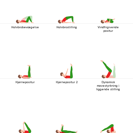
Halvbrobevægelse
Halvbrostilling
Vindfrigivende
positur
Hjørnepositur
Hjørnepositur 2
Dynamisk
mavestyrkning i
liggende stilling