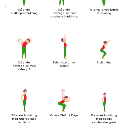
Stående
Stående
Alternerende lodret
fuldkropsstrækning
bevægelse med
strækning
sidelæns hældning
Stående
Udstrakte arme
Stolstilling
bevægelse med
positur
sidevip 2
Stående frøstilling
Gamle Elefant Kriya
Enbenet frøstilling
med fodgreb med
med begge
én hånd
hænder, der griber
fat i foden