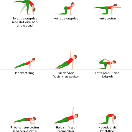
Bøjet bevægelse
Kattebevægelse
Kattepositur
med det ene ben
strakt opad
Plankestilling
Vismanden
Kattepositur med
Vasishthas positur
fodgreb
Firbenet stavpositur
Halv stilling af
Nedadvendt
med albuestøtte
vismanden
katstilling