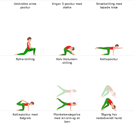
Udstrakte arme
Kriger 3-positur med
Strækstilling med
positur
støtte
bøjede knæ
Rytterstilling
Halv Hanuman-
Kattepositur
stilling
Kattepositur med
Plankebevægelse
Tågang hos
fodgreb
med én arm og ét
nedadvendt hund
ben