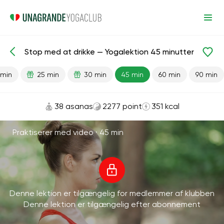
Stop med at drikke — Yogalektion 45 minutter
Færdiglavede lektioner
Lever
Vaner
 min
25 min
30 min
45 min
60 min
90 min
38 asanas
2277 point
351 kcal
Praktiserer med video ·
45 min
Denne lektion er tilgængelig for medlemmer af klubben
Denne lektion er tilgængelig efter abonnement