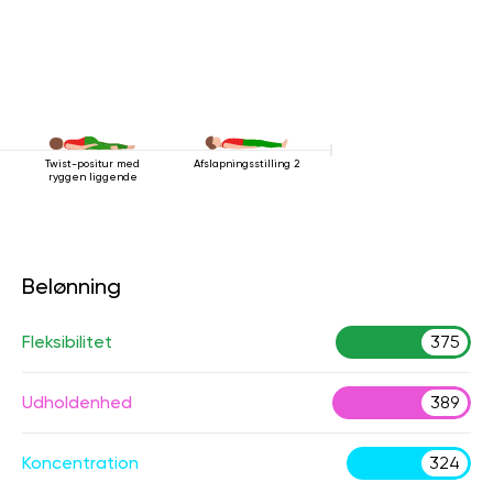
Twist-positur med
Afslapningsstilling 2
ryggen liggende
Belønning
Fleksibilitet
375
Udholdenhed
389
Koncentration
324