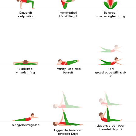
Omvendt
Komfortabel
Balance i
bordposition
bådstilling 1
sommerfuglestilling
Siddende
Infinity Pose med
Halv
vinkelstilling
benløft
græshoppestillingsbevæg
2
Slangebevægelse
Liggende ben over
hovedet Kriya 2
Liggende ben over
hovedet Kriya