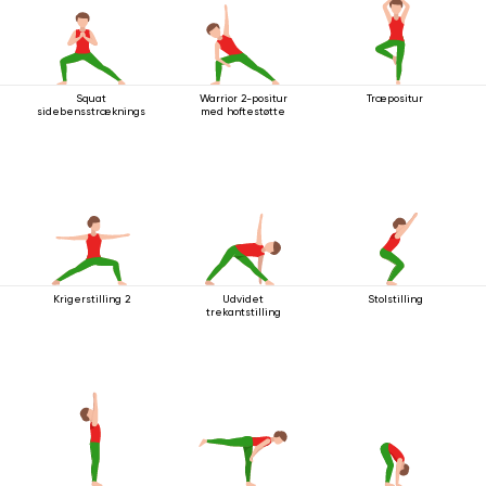
Squat
Warrior 2-positur
Træpositur
sidebensstrækningsstilling
med hoftestøtte
Krigerstilling 2
Udvidet
Stolstilling
trekantstilling