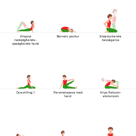
Vinyasa
Barnets positur
Knæstyrkende
nedadgående-
bevægelse
opadgående hund
Duestilling 1
Personalepose med
Kriya fleksion-
twist
ekstension