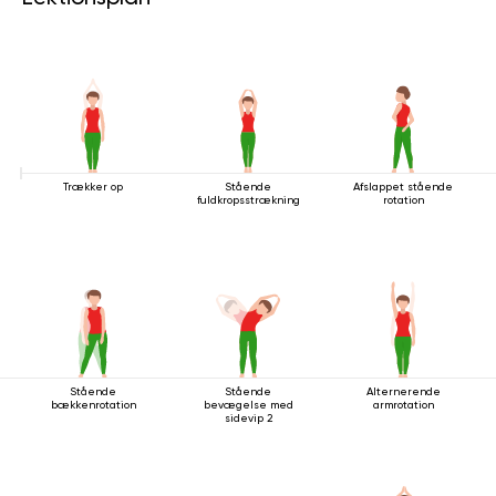
Trækker op
Stående
Afslappet stående
fuldkropsstrækning
rotation
Stående
Stående
Alternerende
bækkenrotation
bevægelse med
armrotation
sidevip 2