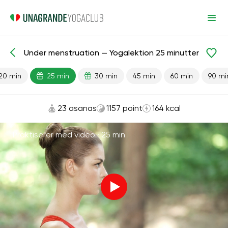
Under menstruation — Yogalektion 25 minutter
Færdiglavede lektioner
Menstruation
20 min
25 min
30 min
45 min
60 min
90 mi
23 asanas
1157 point
164 kcal
Praktiserer med video ·
25 min