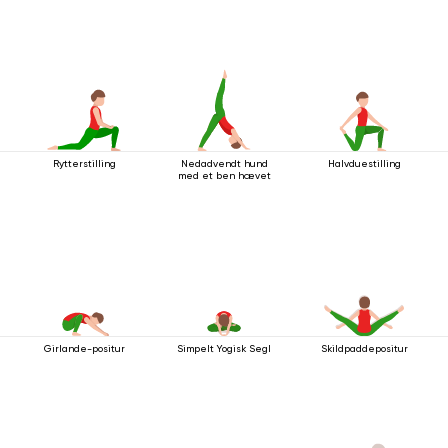
Rytterstilling
Nedadvendt hund
Halvduestilling
med et ben hævet
Girlande-positur
Simpelt Yogisk Segl
Skildpaddepositur