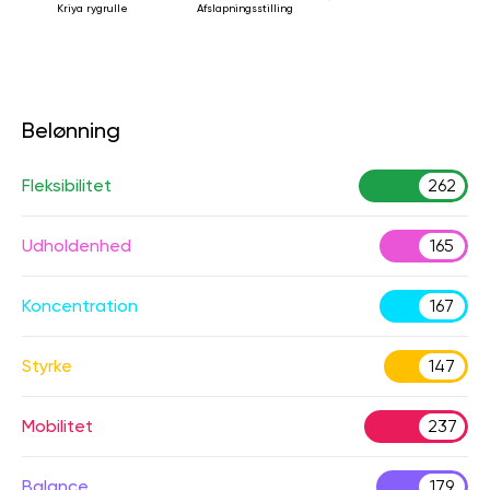
Kriya rygrulle
Afslapningsstilling
Belønning
Fleksibilitet
262
Udholdenhed
165
Koncentration
167
Styrke
147
Mobilitet
237
Balance
179