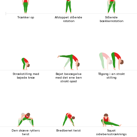
Trækker op
Afslappet stående
Stående
rotation
bækkenrotation
Strækstilling med
Bøjet bevægelse
Tågang i en strakt
bøjede knæ
med det ene ben
stilling
strakt opad
Den skæve rytters
Squat
Bredbenet twist
twist
sidebensstrækningsstilling