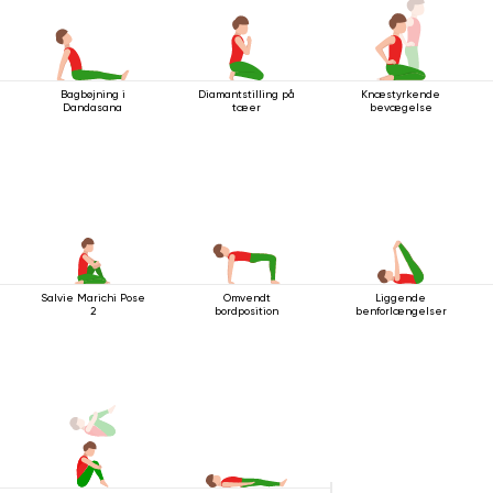
Bagbøjning i
Diamantstilling på
Knæstyrkende
Dandasana
tæer
bevægelse
Salvie Marichi Pose
Omvendt
Liggende
2
bordposition
benforlængelser