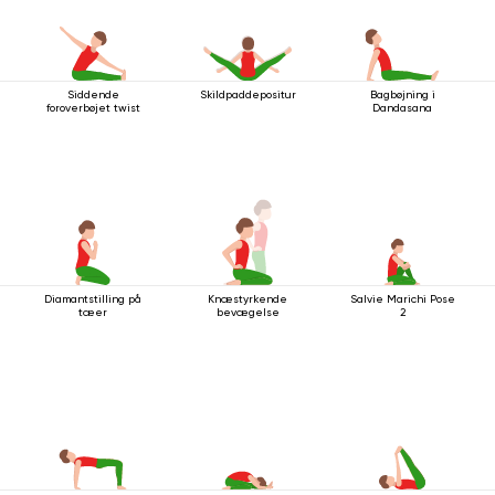
Siddende
Skildpaddepositur
Bagbøjning i
foroverbøjet twist
Dandasana
Diamantstilling på
Knæstyrkende
Salvie Marichi Pose
tæer
bevægelse
2