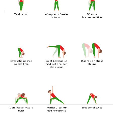
Trækker op
Afslappet stående
Stående
rotation
bækkenrotation
Strækstilling med
Bøjet bevægelse
Tågang i en strakt
bøjede knæ
med det ene ben
stilling
strakt opad
Den skæve rytters
Warrior 2-positur
Bredbenet twist
twist
med hoftestøtte