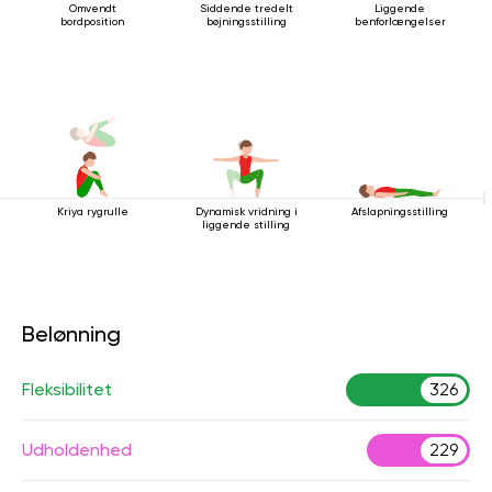
Omvendt
Siddende tredelt
Liggende
bordposition
bøjningsstilling
benforlængelser
Kriya rygrulle
Dynamisk vridning i
Afslapningsstilling
liggende stilling
Belønning
Fleksibilitet
326
Udholdenhed
229