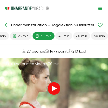
Under menstruation — Yogalektion 30 minutter
Færdiglavede lektioner
Menstruation
 min
25 min
30 min
45 min
60 min
90 min
27 asanas
1479 point
210 kcal
Praktiserer med video ·
30 min