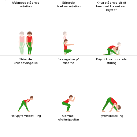
Afslappet stående
Stående
Kriya stående på ét
rotation
bækkenrotation
ben med knæet ved
brystet
Stående
Bevægelse på
Kriya i hanuman halv
knæbevægelse
tæerne
stilling
Halvpyramidestilling
Gammel
Pyramidestilling
elefantpositur