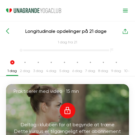
Longitudinale opdelinger på 21 dage
Intensive yogakurser
Bensplit
1
dag fra 21
1 dag
2 dag
3 dag
4 dag
5 dag
6 dag
7 dag
8 dag
9 dag
10 da
Praktiserer med video ·
15 min
Deltag i klubben for at begynde at træne
Dette kursus er tilgængeligt efter abonnement