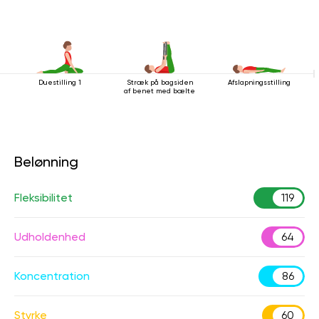
Duestilling 1
Stræk på bagsiden
Afslapningsstilling
af ​​benet med bælte
Belønning
Fleksibilitet
119
Udholdenhed
64
Koncentration
86
Styrke
60