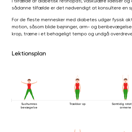
i tilfælde af diabetisk retinopati, vaskulære lidelser og al
sådanne tilfælde er det nødvendigt at konsultere en sp
For de fleste mennesker med diabetes udgør fysisk akt
motion, såsom blide bøjninger, arm- og benbevægelser og
krop, træne i et behageligt tempo og undgå overdreve
Lektionsplan
Sushumnas
Trækker op
Samtidig rotat
bevægelse
armene