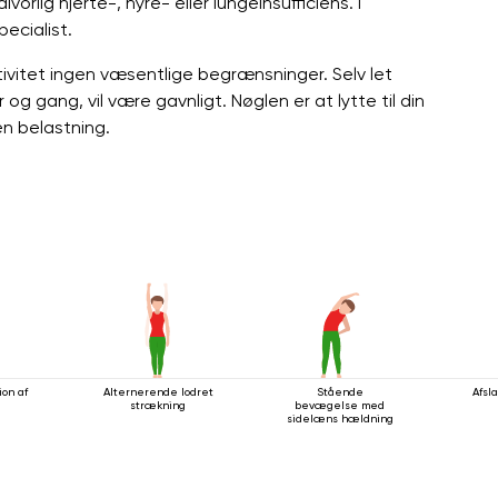
vorlig hjerte-, nyre- eller lungeinsufficiens. I
ecialist.
ivitet ingen væsentlige begrænsninger. Selv let
 gang, vil være gavnligt. Nøglen er at lytte til din
n belastning.
ion af
Alternerende lodret
Stående
Afsl
strækning
bevægelse med
sidelæns hældning