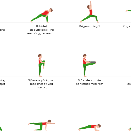
Udvidet
Krigerstilling 1
Krige
ling
sidevinkelstilling
med ringgreb under
knæet
ning
Stående på ét ben
Stående strakte
øjet
med knæet ved
benstræk med rem
el
d
brystet