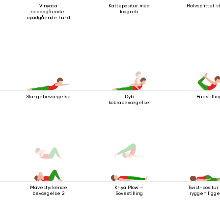
Vinyasa
Kattepositur med
Halvsplittet st
nedadgående-
fodgreb
opadgående hund
Slangebevægelse
Dyb
Buestillin
kobrabevægelse
Mavestyrkende
Twist-positu
Kriya Plow –
bevægelse 2
ryggen ligg
Sovestilling