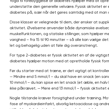
Yoga til forebyggelse af diabetes hjælper med at opret
understøtte den generelle velvære. Fysisk aktivitet er 
diabetes på, især når det gøres samtidig med at man 
Disse klasser er velegnede til dem, der ønsker at sup
aktivitet. Øvelserne anvender både dynamiske øvelser,
muskelfunktionen, og statiske stillinger, som hjælper m
varighed – fra 15 til 90 minutter – så alle kan vælge de
let og behagelig uden at føle dig overanstrengt.
For type 2-diabetes er fysisk aktivitet en af ​​de vigtig
diabetes hjælper motion med at opretholde fysisk for
Før du starter med at træne, er det vigtigt at kontroll
— Mindre end 5 mmol/l – du skal have en snack (en sand
10 mmol/l – du kan spise en let snack (et æble, en hal
ikke påkrævet. — Mere end 13 mmol/l – fysisk aktivitet e
Nogle tilstande kræver forsigtighed under træning. Mot
fase af myokardieinfarkt, alvorlig ketoacidose og andr