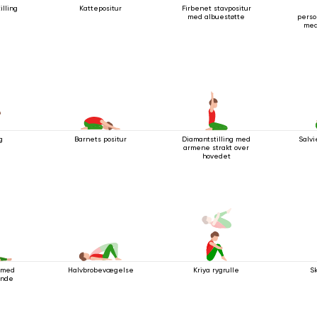
illing
Kattepositur
Firbenet stavpositur
med albuestøtte
pers
med
g
Barnets positur
Diamantstilling med
Salvi
armene strakt over
hovedet
r med
Halvbrobevægelse
Kriya rygrulle
S
ende