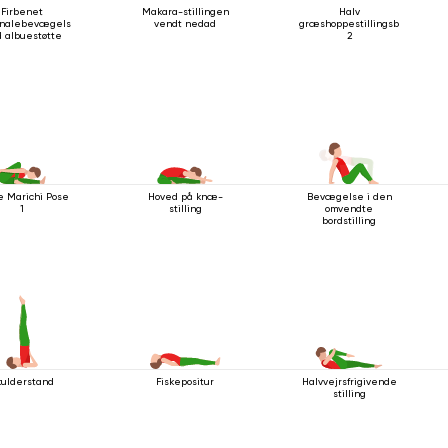
Firbenet
Makara-stillingen
Halv
onalebevægelse
vendt nedad
græshoppestillingsbevægels
 albuestøtte
2
e Marichi Pose
Hoved på knæ-
Bevægelse i den
1
stilling
omvendte
bordstilling
kulderstand
Fiskepositur
Halvvejrsfrigivende
stilling