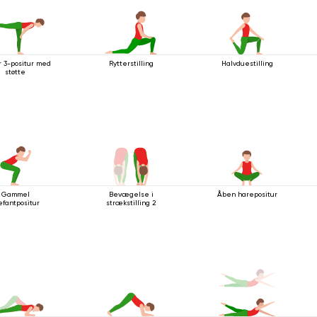
r 3-positur med
Rytterstilling
Halvduestilling
støtte
Gammel
Bevægelse i
Åben harepositur
efantpositur
strækstilling 2