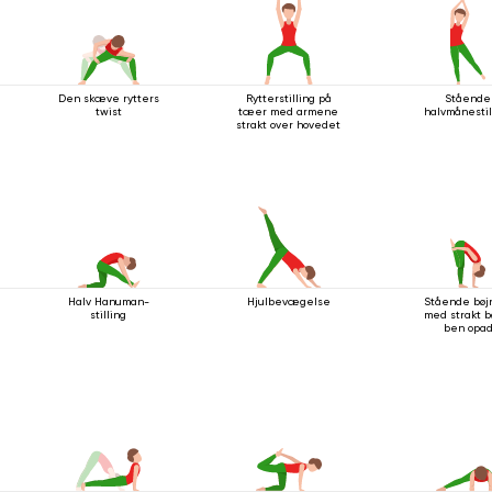
Den skæve rytters
Rytterstilling på
Stående
twist
tæer med armene
halvmånestil
strakt over hovedet
Halv Hanuman-
Hjulbevægelse
Stående bøj
stilling
med strakt b
ben opa