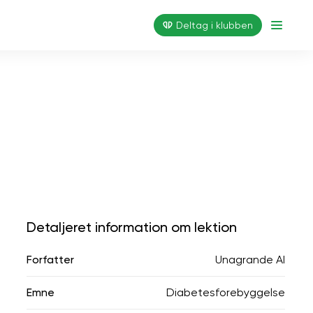
Deltag i klubben
Detaljeret information om lektion
Forfatter
Unagrande AI
Emne
Diabetesforebyggelse