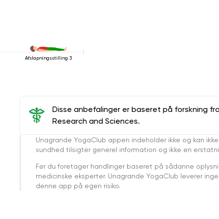
Afslapningsstilling 3
Disse anbefalinger er baseret på forskning fr
Research and Sciences.
Unagrande YogaClub appen indeholder ikke og kan ikke
sundhed tilsigter generel information og ikke en erstatn
Før du foretager handlinger baseret på sådanne oplysnin
medicinske eksperter. Unagrande YogaClub leverer ingen 
denne app på egen risiko.