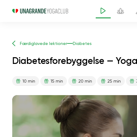
Færdiglavede lektioner
Diabetes
Diabetesforebyggelse — Yoga
10 min
15 min
20 min
25 min