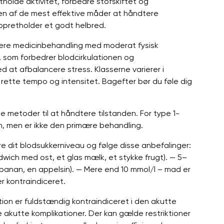
holde aktivitet, forbedre stofskiftet og
en af ​​de mest effektive måder at håndtere
opretholder et godt helbred.
plere medicinbehandling med moderat fysisk
 som forbedrer blodcirkulationen og
ed at afbalancere stress. Klasserne varierer i
t rette tempo og intensitet. Bagefter bør du føle dig
ste metoder til at håndtere tilstanden. For type 1-
m, men er ikke den primære behandling.
ere dit blodsukkerniveau og følge disse anbefalinger:
wich med ost, et glas mælk, et stykke frugt). — 5–
v banan, en appelsin). — Mere end 10 mmol/l – mad er
r kontraindiceret.
ion er fuldstændig kontraindiceret i den akutte
e akutte komplikationer. Der kan gælde restriktioner