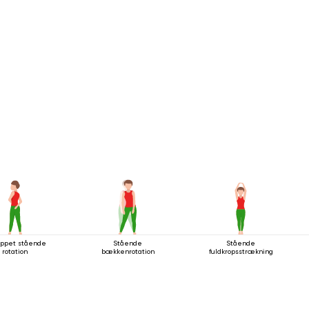
appet stående
Stående
Stående
rotation
bækkenrotation
fuldkropsstrækning