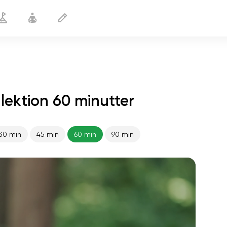
lektion 60 minutter
30 min
45 min
60 min
90 min
sjælens flugt
01:44
indre fred
01:27