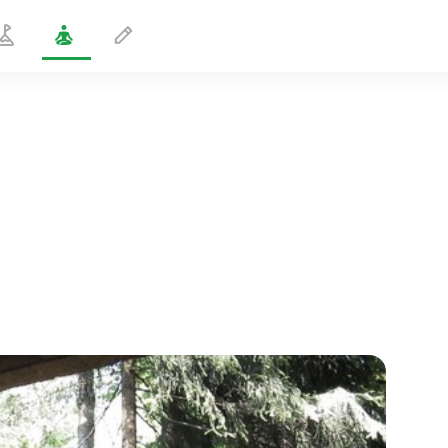
Sushumnas bevægelse
5 min