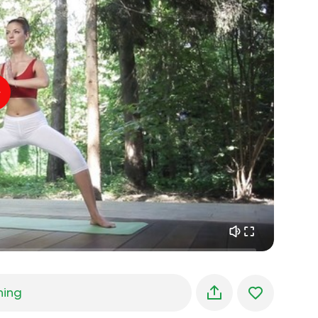
sjælens flugt
01:44
indre fred
01:27
morgendrømme
01:34
skovens kølighed
05:00
Instruktørens stemme
sommerregn
02:00
bjergstilhed
02:00
havbrise
02:00
vindens stemme
02:00
forårsskov
02:00
ning