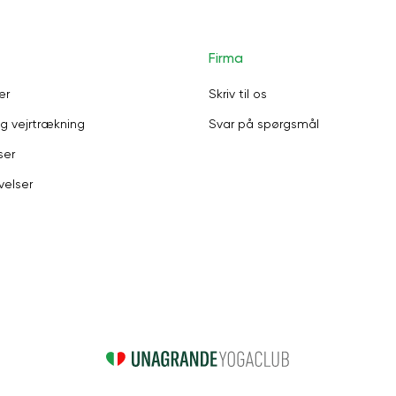
Firma
er
Skriv til os
g vejrtrækning
Svar på spørgsmål
ser
velser