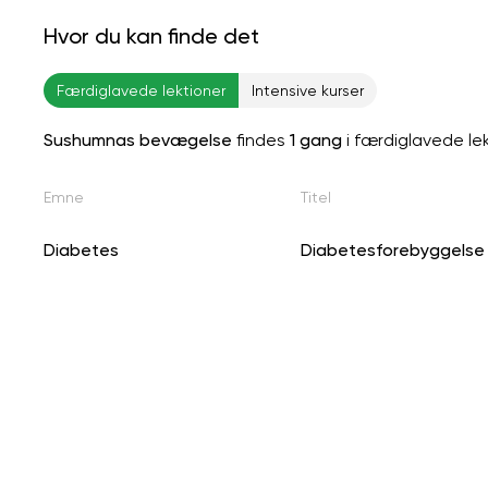
Hvor du kan finde det
Færdiglavede lektioner
Intensive kurser
Sushumnas bevægelse
findes
1 gang
i færdiglavede le
Emne
Titel
Diabetes
Diabetesforebyggelse