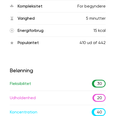
Kompleksitet
For begyndere
Varighed
5 minutter
Energiforbrug
15 kcal
Popularitet
410
ud af
442
Belønning
Fleksibilitet
30
Udholdenhed
20
Koncentration
40