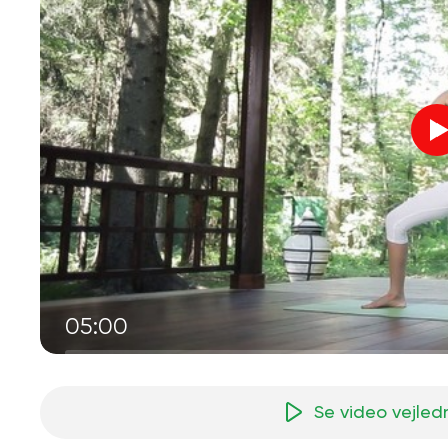
05:00
Se video vejled