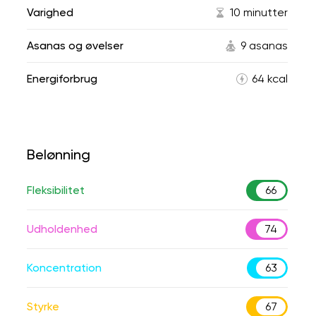
Varighed
10 minutter
Asanas og øvelser
9 asanas
Energiforbrug
64 kcal
Belønning
Fleksibilitet
66
Udholdenhed
74
Koncentration
63
Styrke
67