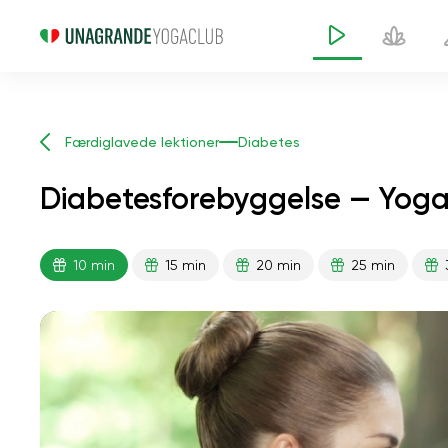
Færdiglavede lektioner
Diabetes
Diabetesforebyggelse — Yogal
10 min
15 min
20 min
25 min