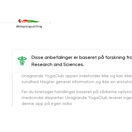
Afslapningsstilling
Disse anbefalinger er baseret på forskning fr
Research and Sciences.
Unagrande YogaClub appen indeholder ikke og kan ikke
sundhed tilsigter generel information og ikke en erstatn
Før du foretager handlinger baseret på sådanne oplysnin
medicinske eksperter. Unagrande YogaClub leverer ingen 
denne app på egen risiko.