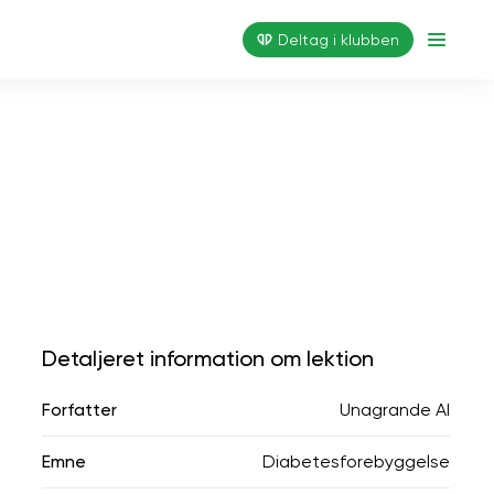
Deltag i klubben
Detaljeret information om lektion
Forfatter
Unagrande AI
Emne
Diabetesforebyggelse