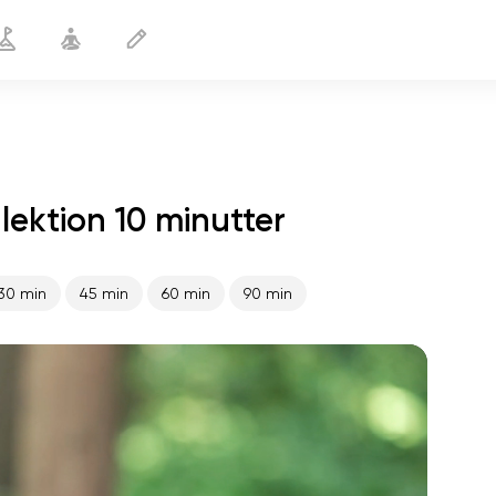
ektion 10 minutter
Diabetesforebyggelse
10 min
30 min
45 min
60 min
90 min
sjælens flugt
01:44
indre fred
01:27