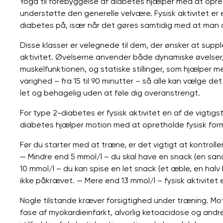
Yoga til forebyggelse af diabetes hjælper med at opret
understøtte den generelle velvære. Fysisk aktivitet er 
diabetes på, især når det gøres samtidig med at man 
Disse klasser er velegnede til dem, der ønsker at sup
aktivitet. Øvelserne anvender både dynamiske øvelser,
muskelfunktionen, og statiske stillinger, som hjælper m
varighed – fra 15 til 90 minutter – så alle kan vælge de
let og behagelig uden at føle dig overanstrengt.
For type 2-diabetes er fysisk aktivitet en af ​​de vigtig
diabetes hjælper motion med at opretholde fysisk for
Før du starter med at træne, er det vigtigt at kontroll
— Mindre end 5 mmol/l – du skal have en snack (en sand
10 mmol/l – du kan spise en let snack (et æble, en hal
ikke påkrævet. — Mere end 13 mmol/l – fysisk aktivitet e
Nogle tilstande kræver forsigtighed under træning. Mot
fase af myokardieinfarkt, alvorlig ketoacidose og andr