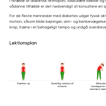
i tilfælde af diabetisk retinopati, vaskulære lidelser og al
sådanne tilfælde er det nødvendigt at konsultere en sp
For de fleste mennesker med diabetes udgør fysisk akt
motion, såsom blide bøjninger, arm- og benbevægelser og
krop, træne i et behageligt tempo og undgå overdreve
Lektionsplan
Trækker op
Samtidig rotation af
Stående
armene
bevægelse
sidelæns hæl