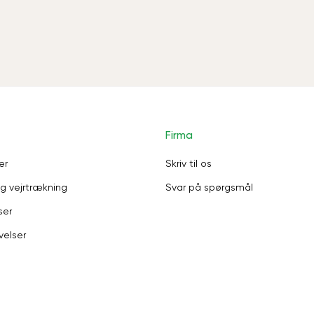
Firma
er
Skriv til os
g vejrtrækning
Svar på spørgsmål
ser
velser