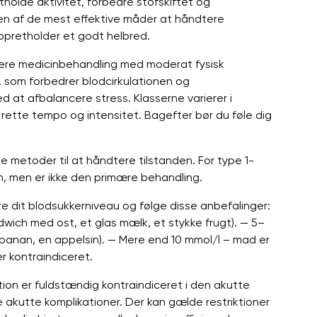
holde aktivitet, forbedre stofskiftet og
en af ​​de mest effektive måder at håndtere
opretholder et godt helbred.
plere medicinbehandling med moderat fysisk
 som forbedrer blodcirkulationen og
ed at afbalancere stress. Klasserne varierer i
t rette tempo og intensitet. Bagefter bør du føle dig
ste metoder til at håndtere tilstanden. For type 1-
m, men er ikke den primære behandling.
ere dit blodsukkerniveau og følge disse anbefalinger:
wich med ost, et glas mælk, et stykke frugt). — 5–
v banan, en appelsin). — Mere end 10 mmol/l – mad er
r kontraindiceret.
ion er fuldstændig kontraindiceret i den akutte
e akutte komplikationer. Der kan gælde restriktioner