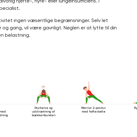
vorlig hjerte-, nyre- eller lungeinsufficiens. I
ecialist.
ivitet ingen væsentlige begrænsninger. Selv let
 gang, vil være gavnligt. Nøglen er at lytte til din
n belastning.
Styrkelse og
Warrior 2-positur
Ry
 med
udstrækning af
med hoftestøtte
dning
bækkenbunden