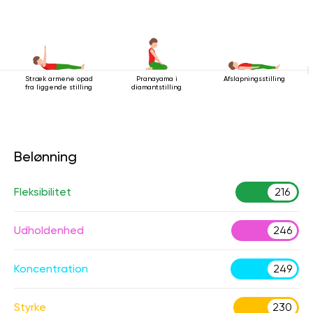
Stræk armene opad
Pranayama i
Afslapningsstilling
fra liggende stilling
diamantstilling
Belønning
Fleksibilitet
216
Udholdenhed
246
Koncentration
249
Styrke
230