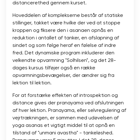
distancerethed gennem kurset.
Hoveddelen af ​​komplekserne består af statiske
stillinger, takket være hvilke der ved at stoppe
kroppen og fiksere den i asanaen opnås en
reduktion i antallet af tanker, en afslapning af
sindet og som følge heraf en følelse af indre
fred. Det dynamiske program inkluderer den
velkendte opvarmning "Solhilsen", og det 28-
dages kursus tilføjer også en række
opvarmningsbevægelser, der ændrer sig fra
lektion til lektion.
For at forstærke effekten af ​​introspektion og
distance gives der pranayama ved afslutningen
af ​​hver lektion. Pranayama, eller selvregulering af
vejrtrækningen, er sammen med udøvelsen af ​​
yoga asanas et vigtigt middel til at opnå en
tilstand af "unmani avastha" - tankeløshed.