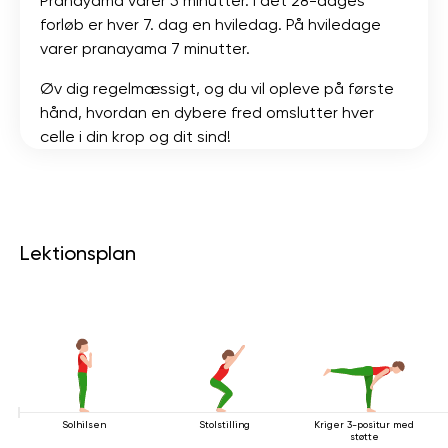
Pranayama varer 5 minutter. I det 28-dages
forløb er hver 7. dag en hviledag. På hviledage
varer pranayama 7 minutter.
Øv dig regelmæssigt, og du vil opleve på første
hånd, hvordan en dybere fred omslutter hver
celle i din krop og dit sind!
Lektionsplan
Solhilsen
Stolstilling
Kriger 3-positur med
støtte