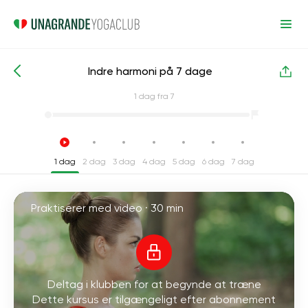
Indre harmoni på 7 dage
Intensive yogakurser
Harmoni
1
dag fra 7
1 dag
2 dag
3 dag
4 dag
5 dag
6 dag
7 dag
Praktiserer med video ·
30 min
Deltag i klubben for at begynde at træne
Dette kursus er tilgængeligt efter abonnement