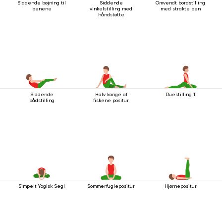
Siddende bøjning til
Siddende
Omvendt bordstilling
benene
vinkelstilling med
med strakte ben
håndstøtte
Siddende
Halv konge af
Duestilling 1
bådstilling
fiskene positur
Simpelt Yogisk Segl
Sommerfuglepositur
Hjørnepositur