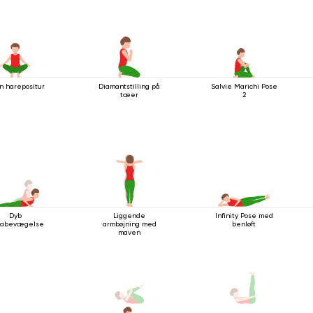
n harepositur
Diamantstilling på
Salvie Marichi Pose
tæer
2
Dyb
Liggende
Infinity Pose med
rabevægelse
armbøjning med
benløft
maven