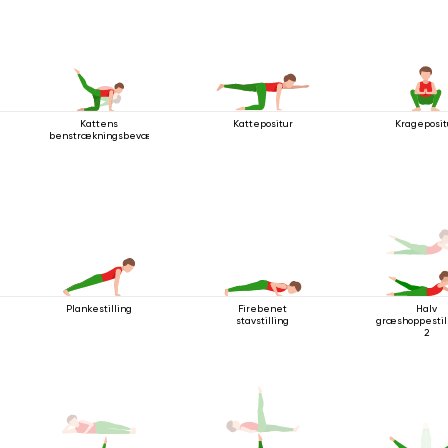
Kattens
Kattepositur
Krageposit
benstrækningsbevægelse
Plankestilling
Firebenet
Halv
stavstilling
græshoppesti
2