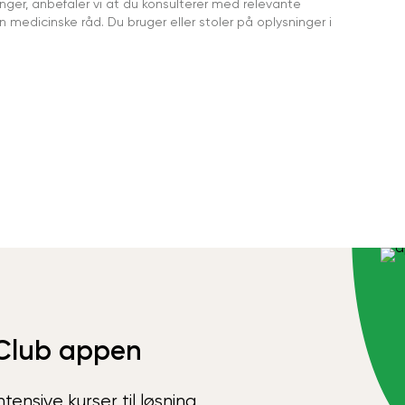
ger, anbefaler vi at du konsulterer med relevante
medicinske råd. Du bruger eller stoler på oplysninger i
Club appen
ensive kurser til løsning