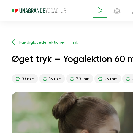
Færdiglavede lektioner
Tryk
Øget tryk — Yogalektion 60 m
10 min
15 min
20 min
25 min