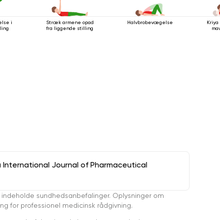
lse i
Stræk armene opad
Halvbrobevægelse
Kriya 
ling
fra liggende stilling
ma
a International Journal of Pharmaceutical
 indeholde sundhedsanbefalinger. Oplysninger om
ing for professionel medicinsk rådgivning.