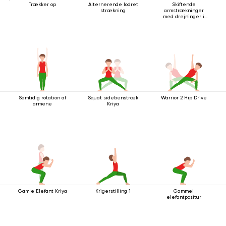
Trækker op
Alternerende lodret
Skiftende
strækning
armstrækninger
med drejninger i
stående stilling
Samtidig rotation af
Squat sidebenstræk
Warrior 2 Hip Drive
armene
Kriya
Gamle Elefant Kriya
Krigerstilling 1
Gammel
elefantpositur