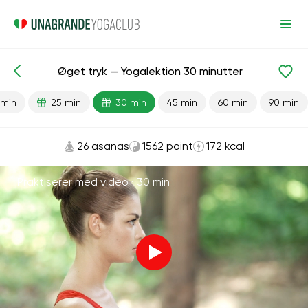
Øget tryk — Yogalektion 30 minutter
Færdiglavede lektioner
Tryk
 min
25 min
30 min
45 min
60 min
90 min
26 asanas
1562 point
172 kcal
Praktiserer med video ·
30 min