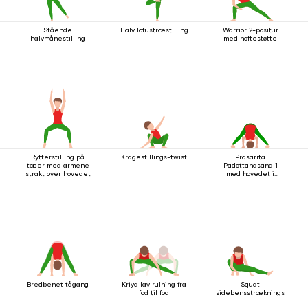
Stående
Halv lotustræstilling
Warrior 2-positur
halvmånestilling
med hoftestøtte
Rytterstilling på
Kragestillings-twist
Prasarita
tæer med armene
Padottanasana 1
strakt over hovedet
med hovedet i
gulvet
Bredbenet tågang
Kriya lav rulning fra
Squat
fod til fod
sidebensstrækningsstilling