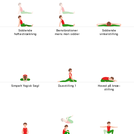
Siddende
Benvibrationer
Siddende
hoftestrækning
mens man sidder
vinkelstilling
Simpelt Yogisk Segl
Duestilling 1
Hoved på knæ-
stilling