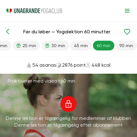
Før du løber — Yogalektion 60 minutter
Færdiglavede lektioner
Sport
Løb
 min
25 min
30 min
45 min
60 min
90 min
54 asanas
2876 point
448 kcal
Praktiserer med video ·
60 min
Denne lektion er tilgængelig for medlemmer af klubben
Denne lektion er tilgængelig efter abonnement