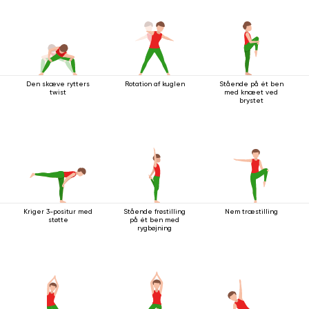
Den skæve rytters
Rotation af kuglen
Stående på ét ben
twist
med knæet ved
brystet
Kriger 3-positur med
Stående frøstilling
Nem træstilling
støtte
på ét ben med
rygbøjning