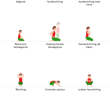
fodgreb
hundestilling
hundestilling med
twist
Rytterens
Knæstyrkende
Diamantstilling på
bevægelse
bevægelse
tæer
Tåstilling
Girlande-positur
Lukket harestilling