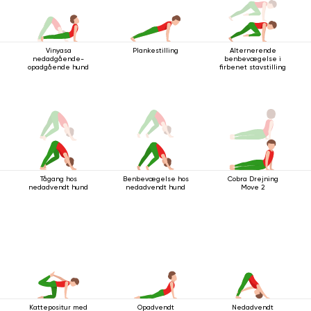
Vinyasa
Plankestilling
Alternerende
nedadgående-
benbevægelse i
opadgående hund
firbenet stavstilling
Tågang hos
Benbevægelse hos
Cobra Drejning
nedadvendt hund
nedadvendt hund
Move 2
Kattepositur med
Opadvendt
Nedadvendt