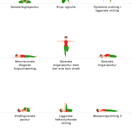
Sommerfuglepositur
Kriya rygrulle
Dynamisk vridning i
liggende stilling
Alternerende
Sovende
Sovende
diagonal
krigerpositur med
krigerpositur
kropsstrækning
det ene ben strakt
mens man ligger
ned
Vindfrigivende
Liggende
Afslapningsstilling 3
positur
hoftestyrkende
stilling