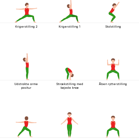
Krigerstilling 2
Krigerstilling 1
Stolstilling
Udstrakte arme
Strækstilling med
Åben rytterstilling
positur
bøjede knæ