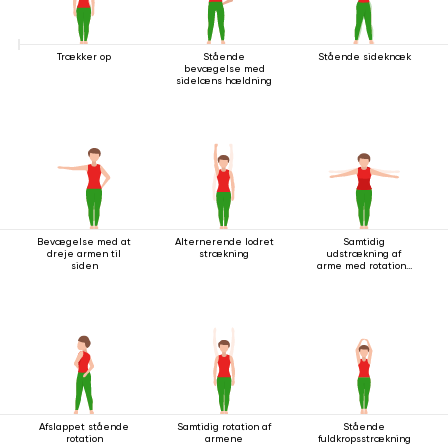
Trækker op
Stående
Stående sideknæk
bevægelse med
sidelæns hældning
Bevægelse med at
Alternerende lodret
Samtidig
dreje armen til
strækning
udstrækning af
siden
arme med rotation i
stående stilling
Afslappet stående
Samtidig rotation af
Stående
rotation
armene
fuldkropsstrækning