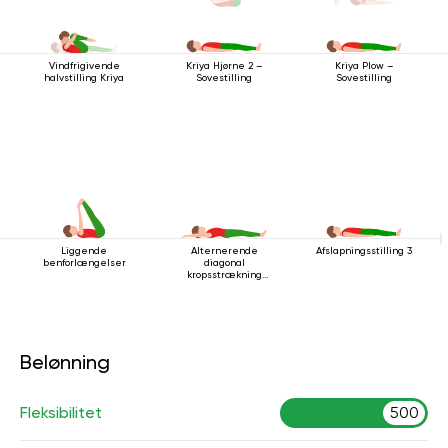
Vindfrigivende
Kriya Hjørne 2 –
Kriya Plow –
halvstilling Kriya
Sovestilling
Sovestilling
Liggende
Alternerende
Afslapningsstilling 3
benforlængelser
diagonal
kropsstrækning
mens man ligger
ned
Belønning
Fleksibilitet
500