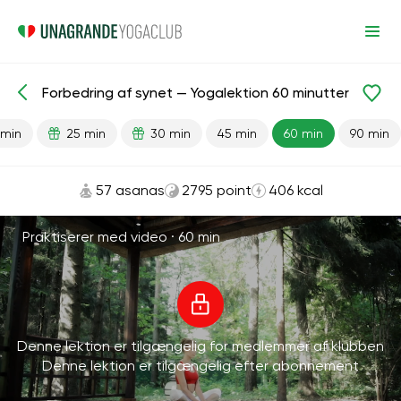
Forbedring af synet — Yogalektion 60 minutter
Færdiglavede lektioner
Vision
 min
25 min
30 min
45 min
60 min
90 min
57 asanas
2795 point
406 kcal
Praktiserer med video ·
60 min
Denne lektion er tilgængelig for medlemmer af klubben
Denne lektion er tilgængelig efter abonnement