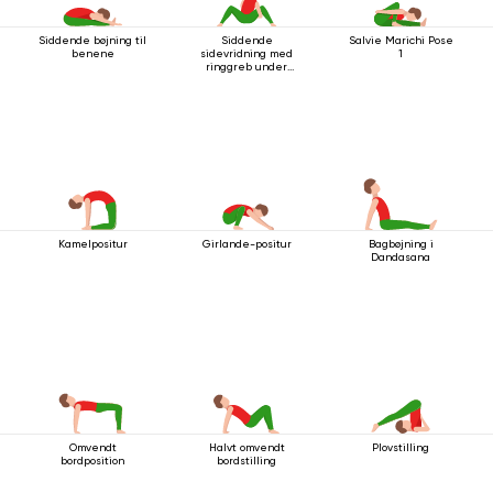
Siddende bøjning til
Siddende
Salvie Marichi Pose
benene
sidevridning med
1
ringgreb under
knæet
Kamelpositur
Girlande-positur
Bagbøjning i
Dandasana
Omvendt
Halvt omvendt
Plovstilling
bordposition
bordstilling