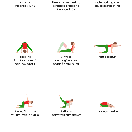
Forvreden
Bevægelse med at
Rytterstilling med
krigerpositur 2
strække kroppens
skulderstrækning
forreste linje
Prasarita
Vinyasa
Kattepositur
Padottanasana 1
nedadgående-
med hovedet i
opadgående hund
gulvet
Drejet Makara-
Kattens
Barnets positur
stilling med én arm
benstrækningsbevægelse