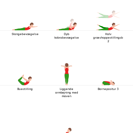
Slangebevægelse
Dyb
Halv
kobrabevægelse
græshoppestillingsbevæg
2
Buestilling
Liggende
Barnepositur 3
armbøjning med
maven