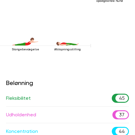
opadgående hund
Slangebevægelse
Afslapningsstilling
Belønning
Fleksibilitet
45
Udholdenhed
37
Koncentration
44