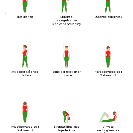
Trækker op
Stående
Stående sideknæk
bevægelse med
sidelæns hældning
Afslappet stående
Samtidig rotation af
Hovedbevægelse i
rotation
armene
Tadasana 1
Hovedbevægelse i
Strækstilling med
Vinyasa
Tadasana 2
bøjede knæ
nedadgående-