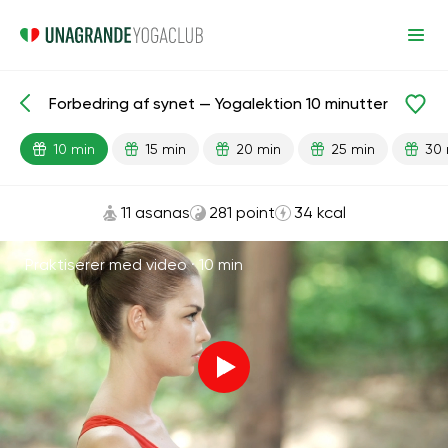
Forbedring af synet — Yogalektion 10 minutter
Færdiglavede lektioner
Vision
10 min
15 min
20 min
25 min
30 
11 asanas
281 point
34 kcal
Praktiserer med video ·
10 min