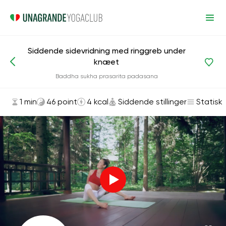
Siddende sidevridning med ringgreb under
knæet
Asanas og øvelser
Siddende stillinger
Baddha sukha prasarita padasana
1 min
46 point
4 kcal
Siddende stillinger
Statisk