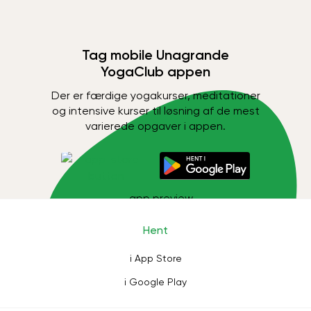
Tag mobile Unagrande
YogaClub appen
Der er færdige yogakurser, meditationer
og intensive kurser til løsning af de mest
varierede opgaver i appen.
Hent
i App Store
i Google Play