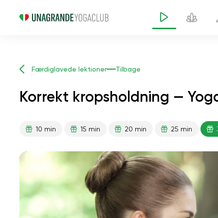
Færdiglavede lektioner
Tilbage
Korrekt kropsholdning — Yoga
10 min
15 min
20 min
25 min