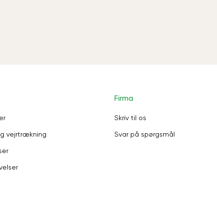
Firma
er
Skriv til os
g vejrtrækning
Svar på spørgsmål
ser
velser