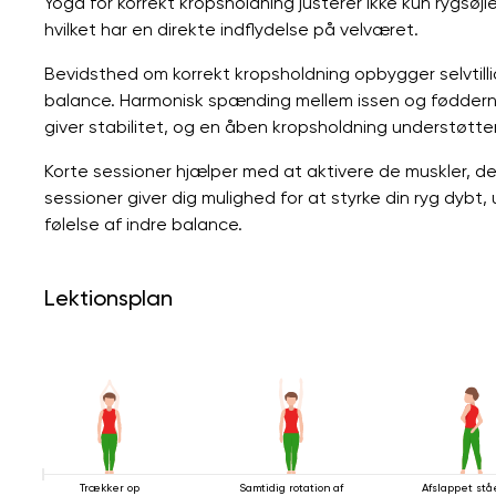
Yoga for korrekt kropsholdning justerer ikke kun rygsøj
hvilket har en direkte indflydelse på velværet.
Bevidsthed om korrekt kropsholdning opbygger selvtilli
balance. Harmonisk spænding mellem issen og fødderne
giver stabilitet, og en åben kropsholdning understøtter
Korte sessioner hjælper med at aktivere de muskler, de
sessioner giver dig mulighed for at styrke din ryg dyb
følelse af indre balance.
Lektionsplan
Trækker op
Samtidig rotation af
Afslappet st