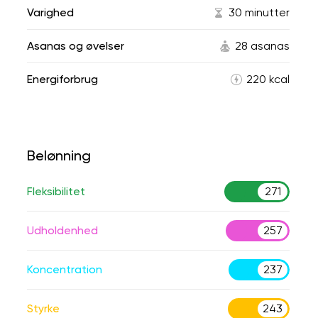
Varighed
30 minutter
Asanas og øvelser
28 asanas
Energiforbrug
220 kcal
Belønning
Fleksibilitet
271
Udholdenhed
257
Koncentration
237
Styrke
243