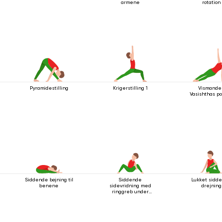
armene
rotation
Pyramidestilling
Krigerstilling 1
Vismande
Vasishthas po
Siddende bøjning til
Siddende
Lukket sidd
benene
sidevridning med
drejning
ringgreb under
knæet