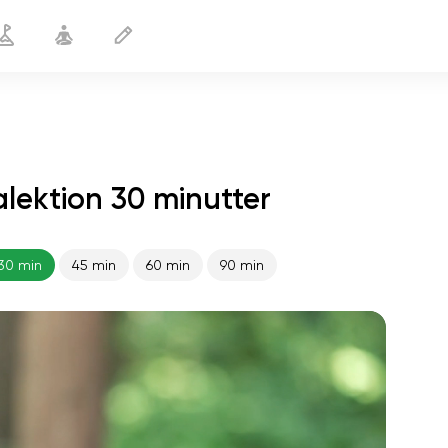
lektion 30 minutter
Korrekt kropsholdning
30 min
30 min
45 min
60 min
90 min
sjælens flugt
01:44
indre fred
01:27