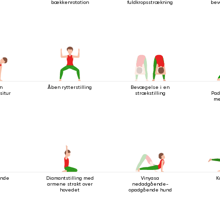
bækkenrotation
fuldkropsstrækning
bev
n
Åben rytterstilling
Bevægelse i en
situr
strækstilling
Pad
me
ende
Diamantstilling med
Vinyasa
K
armene strakt over
nedadgående-
hovedet
opadgående hund