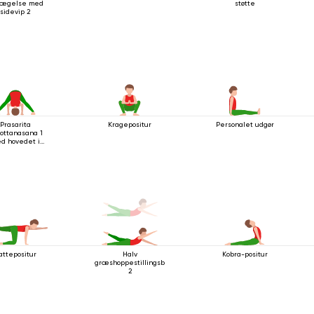
ægelse med
støtte
sidevip 2
Prasarita
Kragepositur
Personalet udgør
ottanasana 1
d hovedet i
gulvet
attepositur
Halv
Kobra-positur
græshoppestillingsbevægelse
2