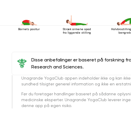
Barnets positur
Stræk armene opad
Halvbrostilli
fra liggende stilling
bengreb
Disse anbefalinger er baseret på forskning fr
Research and Sciences.
Unagrande YogaClub appen indeholder ikke og kan ikke
sundhed tilsigter generel information og ikke en erstatn
Før du foretager handlinger baseret på sådanne oplysnin
medicinske eksperter. Unagrande YogaClub leverer ingen 
denne app på egen risiko.