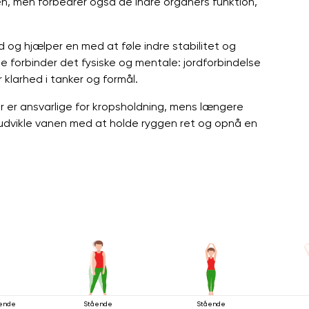
len, men forbedrer også de indre organers funktion,
d og hjælper en med at føle indre stabilitet og
 forbinder det fysiske og mentale: jordforbindelse
 klarhed i tanker og formål.
r er ansvarlige for kropsholdning, mens længere
t, udvikle vanen med at holde ryggen ret og opnå en
ående
Stående
Stående