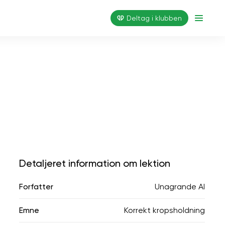
Deltag i klubben
Detaljeret information om lektion
Forfatter
Unagrande AI
Emne
Korrekt kropsholdning