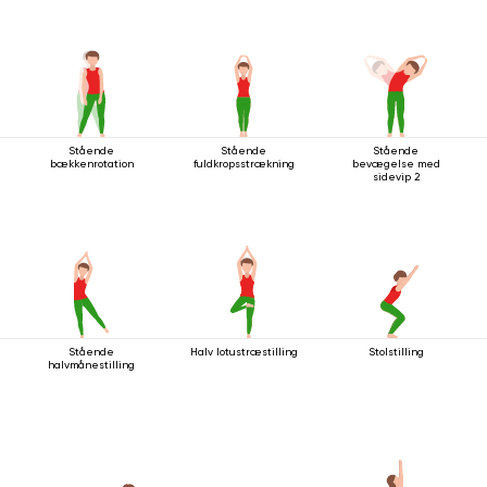
Stående
Stående
Stående
bækkenrotation
fuldkropsstrækning
bevægelse med
sidevip 2
Stående
Halv lotustræstilling
Stolstilling
halvmånestilling