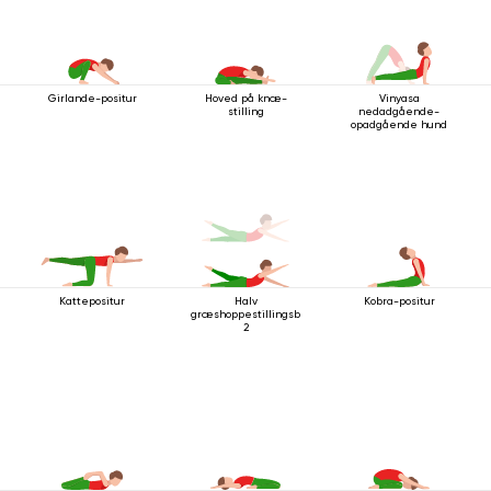
Girlande-positur
Hoved på knæ-
Vinyasa
stilling
nedadgående-
opadgående hund
Kattepositur
Halv
Kobra-positur
græshoppestillingsbevægelse
2