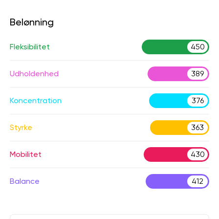
Belønning
Fleksibilitet
450
Udholdenhed
389
Koncentration
376
Styrke
363
Mobilitet
430
Balance
412