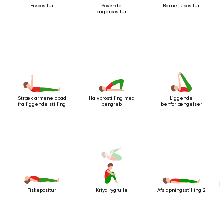
Frøpositur
Sovende
Barnets positur
krigerpositur
Stræk armene opad
Halvbrostilling med
Liggende
fra liggende stilling
bengreb
benforlængelser
Fiskepositur
Kriya rygrulle
Afslapningsstilling 2