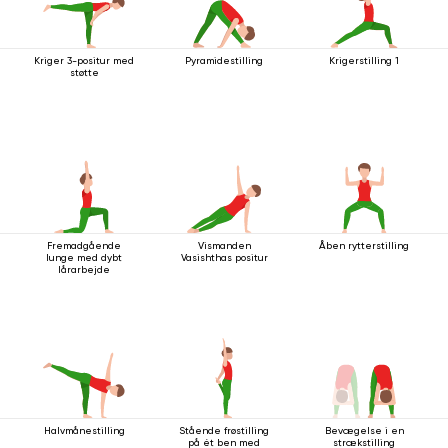
Kriger 3-positur med
Pyramidestilling
Krigerstilling 1
støtte
Fremadgående
Vismanden
Åben rytterstilling
lunge med dybt
Vasishthas positur
lårarbejde
Halvmånestilling
Stående frøstilling
Bevægelse i en
på ét ben med
strækstilling