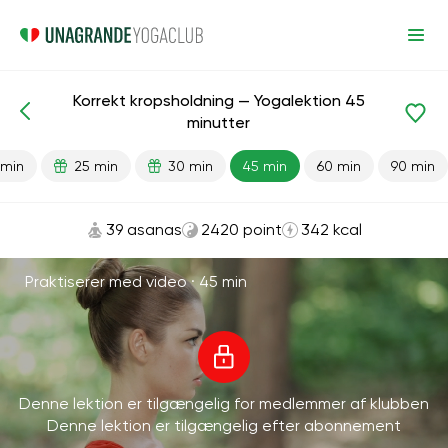
Korrekt kropsholdning — Yogalektion 45
Færdiglavede lektioner
Tilbage
minutter
 min
25 min
30 min
45 min
60 min
90 min
39 asanas
2420 point
342 kcal
Praktiserer med video ·
45 min
Denne lektion er tilgængelig for medlemmer af klubben
Denne lektion er tilgængelig efter abonnement