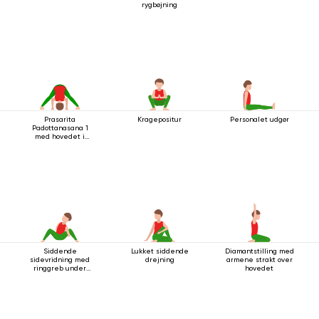
rygbøjning
Prasarita
Kragepositur
Personalet udgør
Padottanasana 1
med hovedet i
gulvet
Siddende
Lukket siddende
Diamantstilling med
sidevridning med
drejning
armene strakt over
ringgreb under
hovedet
knæet