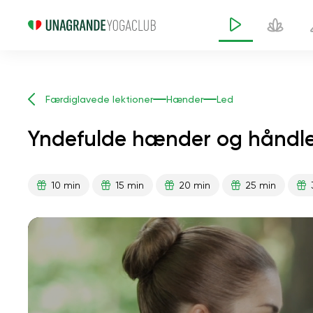
Færdiglavede lektioner
Hænder
Led
Yndefulde hænder og håndle
10 min
15 min
20 min
25 min