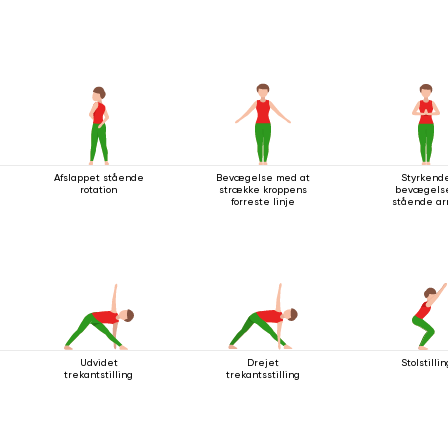
Afslappet stående
Bevægelse med at
Styrkend
rotation
strække kroppens
bevægelse
forreste linje
stående a
Udvidet
Drejet
Stolstillin
trekantstilling
trekantsstilling