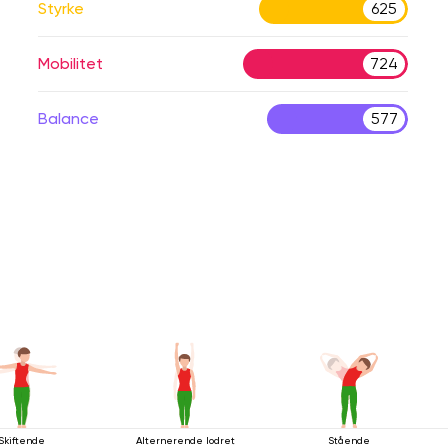
Styrke
625
Mobilitet
724
Balance
577
Skiftende
Alternerende lodret
Stående