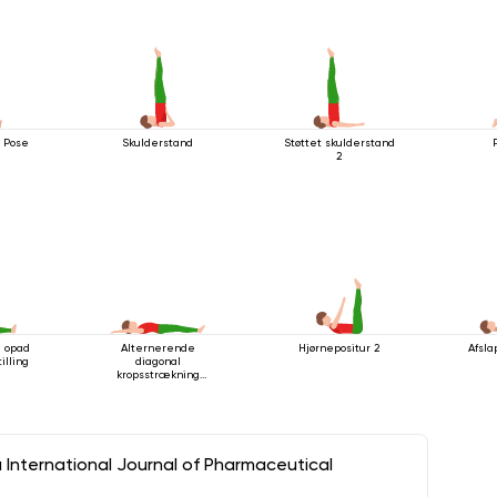
i Pose
Skulderstand
Støttet skulderstand
P
2
 opad
Alternerende
Hjørnepositur 2
Afsla
illing
diagonal
kropsstrækning
mens man ligger
ned
a International Journal of Pharmaceutical