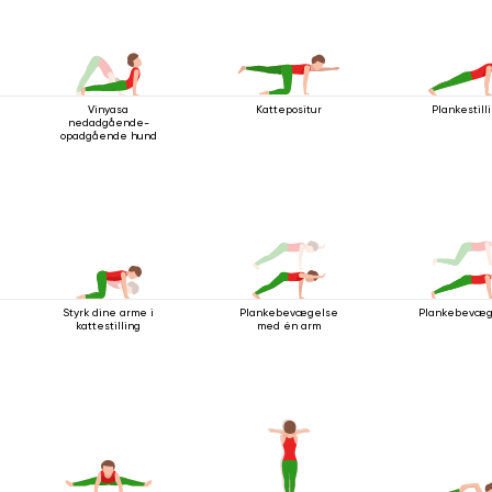
Vinyasa
Kattepositur
Plankestill
nedadgående-
opadgående hund
Styrk dine arme i
Plankebevægelse
Plankebevæg
kattestilling
med én arm