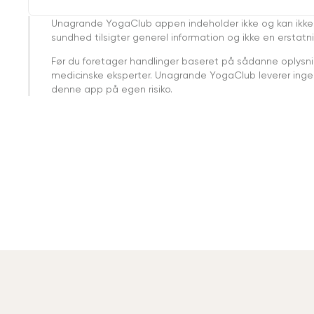
Unagrande YogaClub appen indeholder ikke og kan ikke
sundhed tilsigter generel information og ikke en erstatn
Før du foretager handlinger baseret på sådanne oplysnin
medicinske eksperter. Unagrande YogaClub leverer ingen 
denne app på egen risiko.