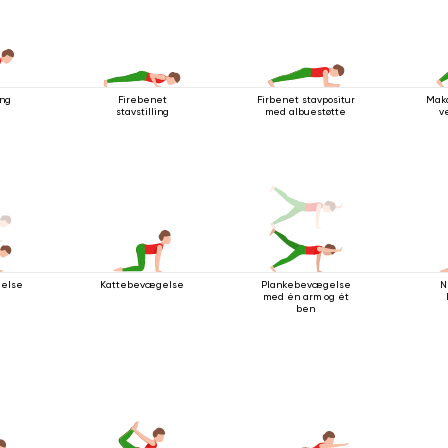
ing
Firebenet
Firbenet stavpositur
Maka
stavstilling
med albuestøtte
v
else
Kattebevægelse
Plankebevægelse
N
med én arm og ét
ben