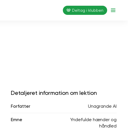
Deltag i klubben
Detaljeret information om lektion
Forfatter
Unagrande AI
Emne
Yndefulde hænder og
håndled