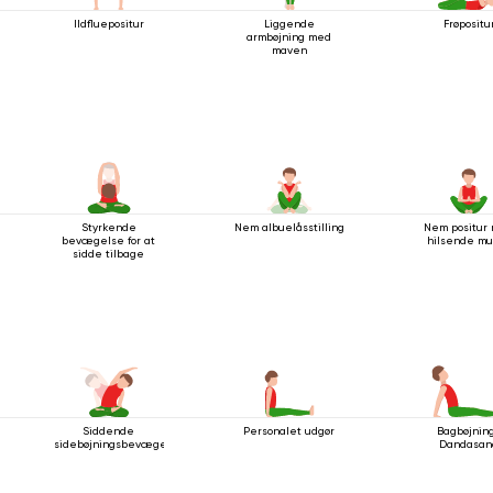
Ildfluepositur
Liggende
Frøpositu
armbøjning med
maven
Styrkende
Nem albuelåsstilling
Nem positur
bevægelse for at
hilsende m
sidde tilbage
Siddende
Personalet udgør
Bagbøjning
sidebøjningsbevægelse
Dandasan