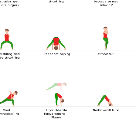
strækninger
strækning
bevægelse med
 drejninger i
sidevip 2
ende stilling
erstilling med
Bredbenet bøjning
Ørnpositur
lderstrækning
Vred
Kriya: Stående
Nedadvendt hund
vinkelstilling
Foroverbøjning –
Planke