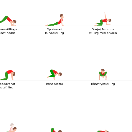
ra-stillingen
Opadvendt
Drejet Makara-
endt nedad
hundestilling
stilling med én arm
edadvendt
Håndtryksstilling
Tranepositur
katstilling