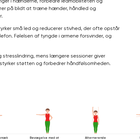
ger i hænderne, forbedre ledmobiliteten og
rer på blidt at træne hænder, håndled og
r.
rker små led og reducerer stivhed, der ofte opstår
on. Følelsen af ​​tyngde i armene forsvinder, og
g stresslindring, mens længere sessioner giver
styrker støtten og forbedrer håndfølsomheden.
eknæk
Bevægelse med at
Alternerende