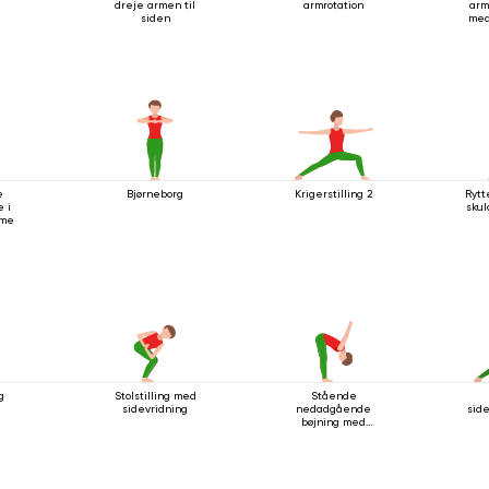
dreje armen til
armrotation
arm
siden
med
stå
e
Bjørneborg
Krigerstilling 2
Rytt
 i
sku
rme
g
Stolstilling med
Stående
sidevridning
nedadgående
side
bøjning med
håndledsspænde