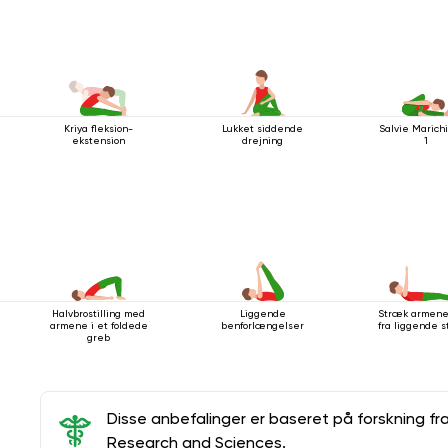
Kriya fleksion-
Lukket siddende
Salvie Marich
ekstension
drejning
1
Halvbrostilling med
Liggende
Stræk armene
armene i et foldede
benforlængelser
fra liggende st
greb
Disse anbefalinger er baseret på forskning fr
Research and Sciences.