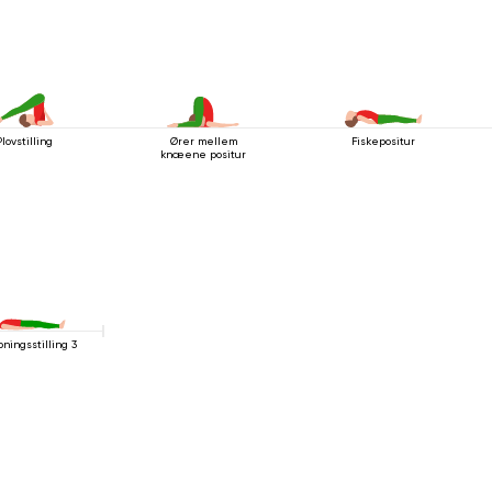
lovstilling
Ører mellem
Fiskepositur
knæene positur
pningsstilling 3