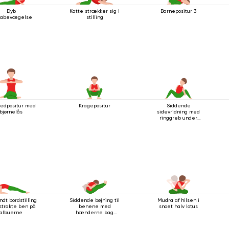
Dyb
Katte strækker sig i
Barnepositur 3
rabevægelse
stilling
vedpositur med
Kragepositur
Siddende
bjørnelås
sidevridning med
ringgreb under
knæet
dt bordstilling
Siddende bøjning til
Mudra af hilsen i
strakte ben på
benene med
snoet halv lotus
albuerne
hænderne bag
ryggen