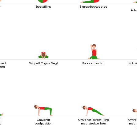
r
Buestilling
Slangebevægelse
kob
 med
Simpelt Yogisk Segl
Kohovedpositur
Koho
udra
 i
Omvendt
Omvendt bordstilling
Omven
a
bordposition
med strakte ben
med 