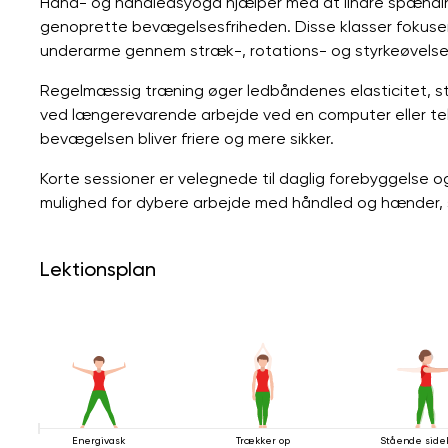
Hånd- og håndledsyoga hjælper med at lindre spændin
genoprette bevægelsesfriheden. Disse klasser fokuse
underarme gennem stræk-, rotations- og styrkeøvelse
Regelmæssig træning øger ledbåndenes elasticitet, sty
ved længerevarende arbejde ved en computer eller telef
bevægelsen bliver friere og mere sikker.
Korte sessioner er velegnede til daglig forebyggelse o
mulighed for dybere arbejde med håndled og hænder, 
Lektionsplan
Energivask
Trækker op
Stående sid