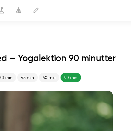
d — Yogalektion 90 minutter
30 min
45 min
60 min
90 min
sjælens flugt
01:44
indre fred
01:27