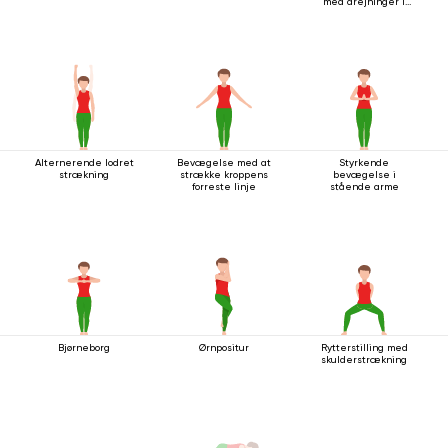
med drejninger i
stående stilling
Alternerende lodret
Bevægelse med at
Styrkende
strækning
strække kroppens
bevægelse i
forreste linje
stående arme
Bjørneborg
Ørnpositur
Rytterstilling med
skulderstrækning