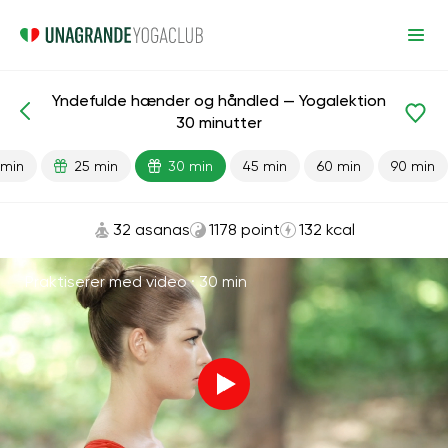
Yndefulde hænder og håndled — Yogalektion
Færdiglavede lektioner
Hænder
Led
30 minutter
 min
25 min
30 min
45 min
60 min
90 min
32 asanas
1178 point
132 kcal
Praktiserer med video ·
30 min