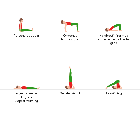
Personalet udgør
Omvendt
Halvbrostilling med
bordposition
armene i et foldede
greb
Alternerende
Skulderstand
Plovstilling
diagonal
kropsstrækning
mens man ligger
ned