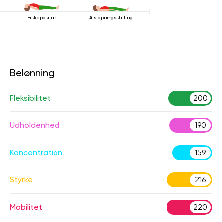
Fiskepositur
Afslapningsstilling
Belønning
Fleksibilitet
200
Udholdenhed
190
Koncentration
159
Styrke
216
Mobilitet
220