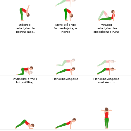
Stående
Kriya: Stående
Vinyasa
nedadgående
Foroverbøjning –
nedadgående-
bøjning med
Planke
opadgående hund
håndledsspænde
Styrk dine arme i
Plankebevægelse
Plankebevægelse
kattestilling
med én arm