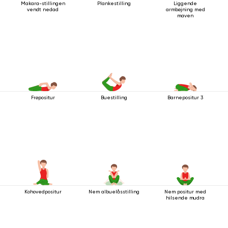
Makara-stillingen
Plankestilling
Liggende
vendt nedad
armbøjning med
maven
Frøpositur
Buestilling
Barnepositur 3
Kohovedpositur
Nem albuelåsstilling
Nem positur med
hilsende mudra