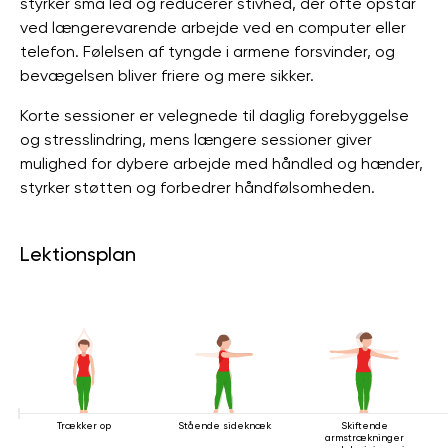
styrker små led og reducerer stivhed, der ofte opstår
ved længerevarende arbejde ved en computer eller
telefon. Følelsen af ​​tyngde i armene forsvinder, og
bevægelsen bliver friere og mere sikker.
Korte sessioner er velegnede til daglig forebyggelse
og stresslindring, mens længere sessioner giver
mulighed for dybere arbejde med håndled og hænder,
styrker støtten og forbedrer håndfølsomheden.
Lektionsplan
Trækker op
Stående sideknæk
Skiftende
armstrækninger