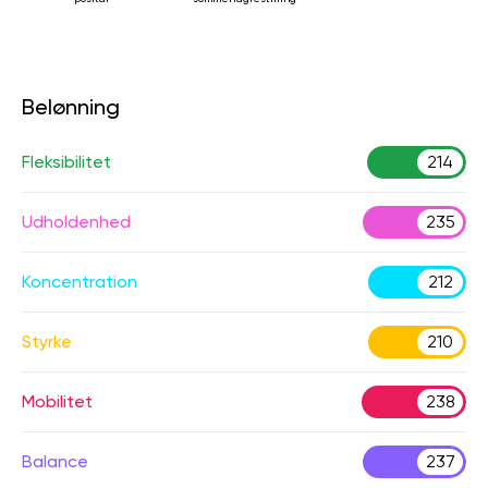
Belønning
Fleksibilitet
214
Udholdenhed
235
Koncentration
212
Styrke
210
Mobilitet
238
Balance
237