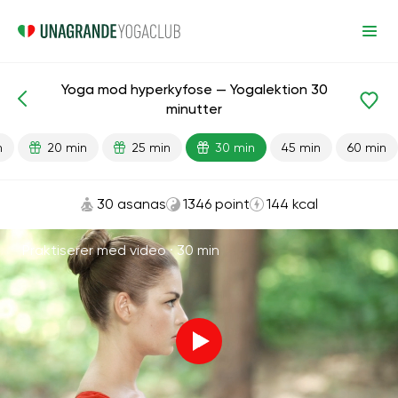
Yoga mod hyperkyfose — Yogalektion 30
Færdiglavede lektioner
Tilbage
minutter
n
20 min
25 min
30 min
45 min
60 min
30 asanas
1346 point
144 kcal
Praktiserer med video ·
30 min