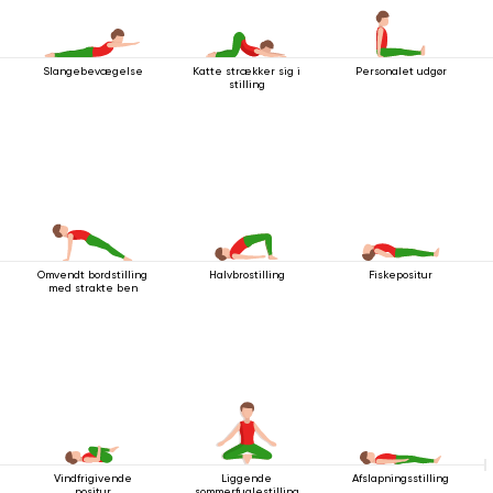
Slangebevægelse
Katte strækker sig i
Personalet udgør
stilling
Omvendt bordstilling
Halvbrostilling
Fiskepositur
med strakte ben
Vindfrigivende
Liggende
Afslapningsstilling
positur
sommerfuglestilling