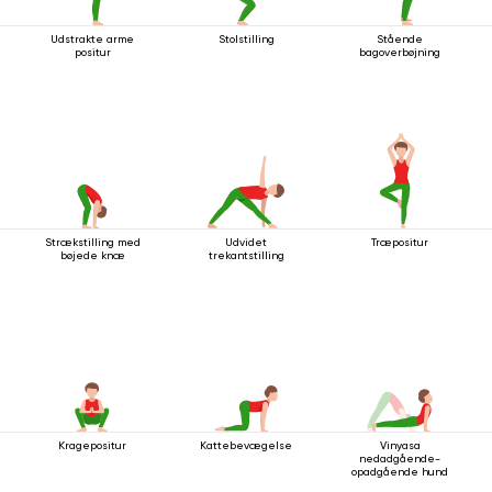
Udstrakte arme
Stolstilling
Stående
positur
bagoverbøjning
Strækstilling med
Udvidet
Træpositur
bøjede knæ
trekantstilling
Kragepositur
Kattebevægelse
Vinyasa
nedadgående-
opadgående hund