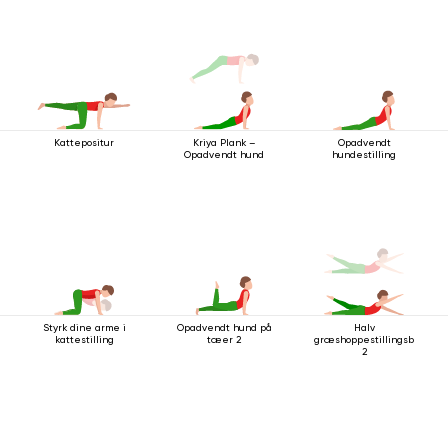
Kattepositur
Opadvendt
Kriya Plank –
hundestilling
Opadvendt hund
Styrk dine arme i
Opadvendt hund på
Halv
kattestilling
tæer 2
græshoppestillingsbevæg
2