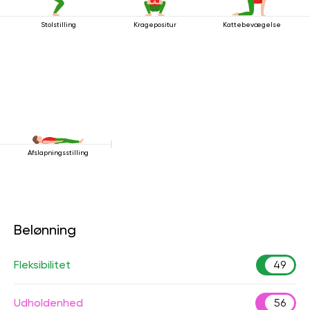
Stolstilling
Kragepositur
Kattebevægelse
Afslapningsstilling
Belønning
Fleksibilitet
49
Udholdenhed
56