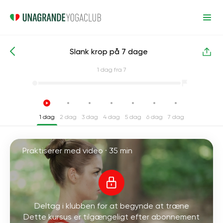
Slank krop på 7 dage
Intensive yogakurser
Vægttab
1
dag fra 7
1 dag
2 dag
3 dag
4 dag
5 dag
6 dag
7 dag
Praktiserer med video ·
35 min
Deltag i klubben for at begynde at træne
Dette kursus er tilgængeligt efter abonnement