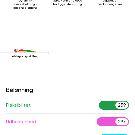
Dynamisk
Stræk armene opad
Liggende
mavestyrkning i
fra liggende stilling
benforlængelser
liggende stilling
Afslapningsstilling
Belønning
Fleksibilitet
259
Udholdenhed
297