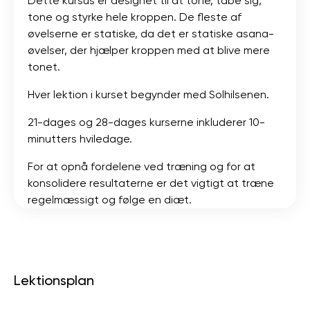
Dette kursus er designet til at tone, tabe sig,
tone og styrke hele kroppen. De fleste af
øvelserne er statiske, da det er statiske asana-
øvelser, der hjælper kroppen med at blive mere
tonet.
Hver lektion i kurset begynder med Solhilsenen.
21-dages og 28-dages kurserne inkluderer 10-
minutters hviledage.
For at opnå fordelene ved træning og for at
konsolidere resultaterne er det vigtigt at træne
regelmæssigt og følge en diæt.
Lektionsplan