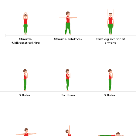
Stående
Stående sideknæk
Samtidig rotation af
fuldkropsstrækning
armene
Solhilsen
Solhilsen
Solhilsen