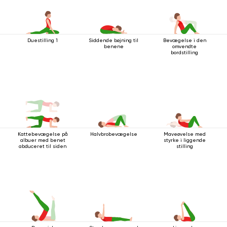
Duestilling 1
Siddende bøjning til
Bevægelse i den
benene
omvendte
bordstilling
Kattebevægelse på
Halvbrobevægelse
Maveøvelse med
albuer med benet
styrke i liggende
abduceret til siden
stilling