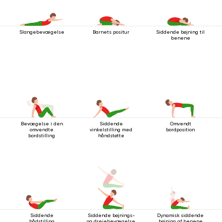
Slangebevægelse
Barnets positur
Siddende bøjning til
benene
Bevægelse i den
Siddende
Omvendt
omvendte
vinkelstilling med
bordposition
bordstilling
håndstøtte
Siddende
Siddende bøjnings-
Dynamisk siddende
bådstilling
og drejebevægelse
bøjning af benene