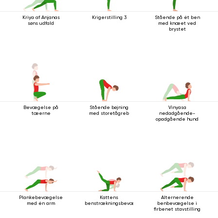
Kriya af Anjanas
Krigerstilling 3
Stående på ét ben
søns udfald
med knæet ved
brystet
Bevægelse på
Stående bøjning
Vinyasa
tæerne
med storetågreb
nedadgående-
opadgående hund
Plankebevægelse
Kattens
Alternerende
med én arm
benstrækningsbevægelse
benbevægelse i
firbenet stavstilling