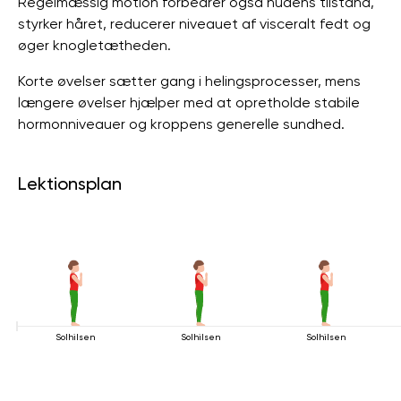
Regelmæssig motion forbedrer også hudens tilstand,
styrker håret, reducerer niveauet af visceralt fedt og
øger knogletætheden.
Korte øvelser sætter gang i helingsprocesser, mens
længere øvelser hjælper med at opretholde stabile
hormonniveauer og kroppens generelle sundhed.
Lektionsplan
Solhilsen
Solhilsen
Solhilsen