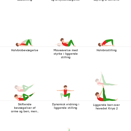
Halvbrobevægelse
Maveøvelse med
Halvbrostilling
styrke i liggende
stilling
Skiftende
Dynamisk vridning i
Liggende ben over
bevægelser af
liggende stilling
hovedet Kriya 2
arme og ben, mens
du ligger på ryggen