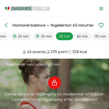
Hormonel balance — Yogalektion 45 minutter
Færdiglavede lektioner
Energi
 min
25 min
30 min
45 min
60 min
90 min
46 asanas
2115 point
328 kcal
Praktiserer med video ·
45 min
Denne lektion er tilgængelig for medlemmer af klubben
Denne lektion er tilgængelig efter abonnement