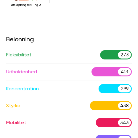
Afslapningsstilling 2
Belønning
Fleksibilitet
273
Udholdenhed
413
Koncentration
299
Styrke
438
Mobilitet
343