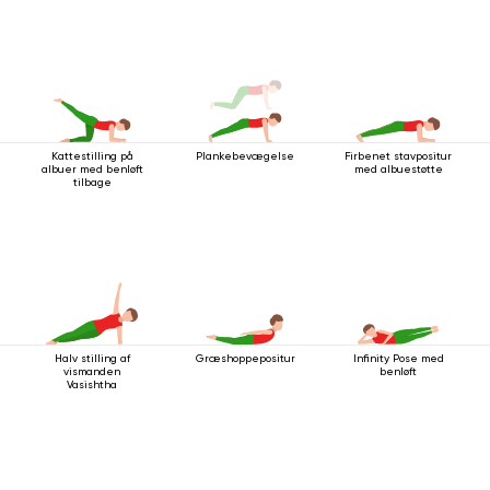
Kattestilling på
Plankebevægelse
Firbenet stavpositur
albuer med benløft
med albuestøtte
tilbage
Halv stilling af
Græshoppepositur
Infinity Pose med
vismanden
benløft
Vasishtha