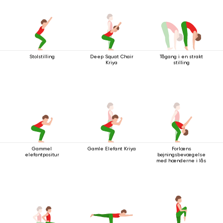
Stolstilling
Deep Squat Chair
Tågang i en strakt
Kriya
stilling
Gammel
Gamle Elefant Kriya
Forlæns
elefantpositur
bøjningsbevægelse
med hænderne i lås