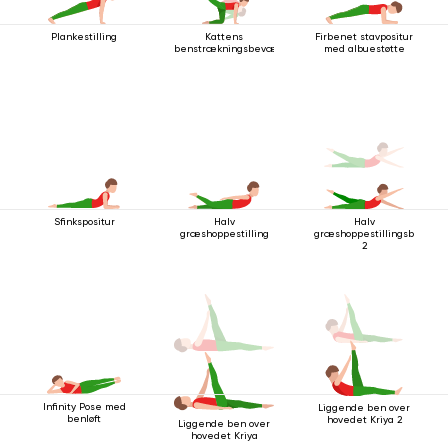
Plankestilling
Kattens
Firbenet stavpositur
benstrækningsbevægelse
med albuestøtte
Sfinkspositur
Halv
Halv
græshoppestilling
græshoppestillingsbevæg
2
Infinity Pose med
Liggende ben over
benløft
hovedet Kriya 2
Liggende ben over
hovedet Kriya