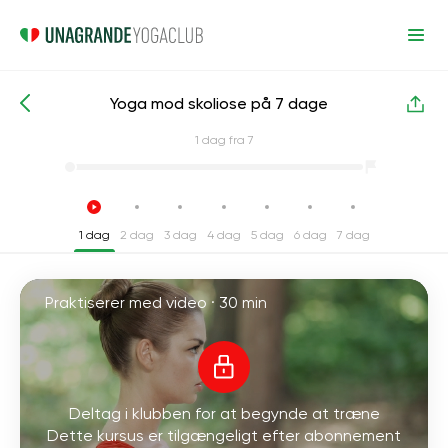
Yoga mod skoliose på 7 dage
Intensive yogakurser
Tilbage
1
dag fra 7
1 dag
2 dag
3 dag
4 dag
5 dag
6 dag
7 dag
Praktiserer med video ·
30 min
Deltag i klubben for at begynde at træne
Dette kursus er tilgængeligt efter abonnement