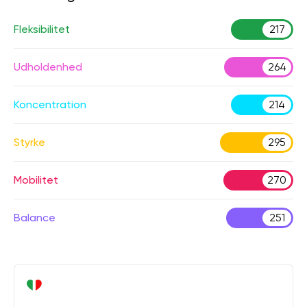
Fleksibilitet
217
Udholdenhed
264
Koncentration
214
Styrke
295
Mobilitet
270
Balance
251