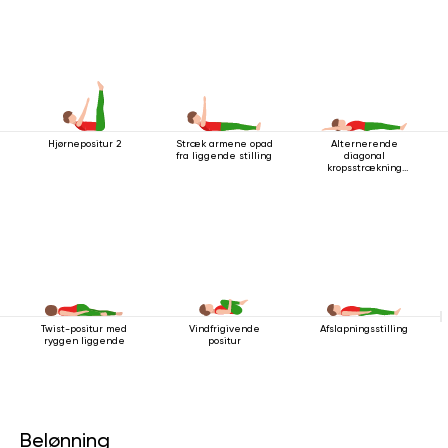
Hjørnepositur 2
Stræk armene opad
Alternerende
fra liggende stilling
diagonal
kropsstrækning
mens man ligger
ned
Twist-positur med
Vindfrigivende
Afslapningsstilling
ryggen liggende
positur
Belønning