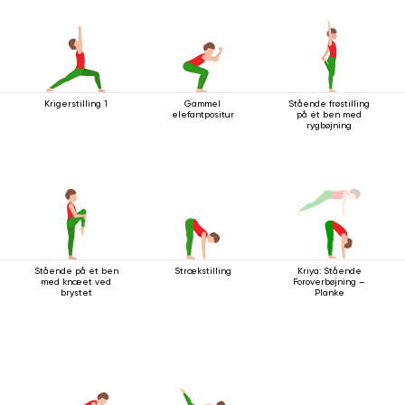
Krigerstilling 1
Gammel
Stående frøstilling
elefantpositur
på ét ben med
rygbøjning
Stående på ét ben
Strækstilling
Kriya: Stående
med knæet ved
Foroverbøjning –
brystet
Planke