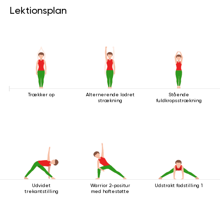
Lektionsplan
Trækker op
Alternerende lodret
Stående
strækning
fuldkropsstrækning
Udvidet
Warrior 2-positur
Udstrakt fodstilling 1
trekantstilling
med hoftestøtte