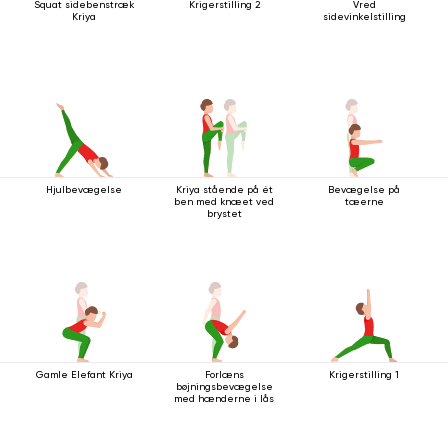
Squat sidebenstræk
Krigerstilling 2
Vred
Kriya
sidevinkelstilling
Hjulbevægelse
Kriya stående på ét
Bevægelse på
ben med knæet ved
tæerne
brystet
Gamle Elefant Kriya
Forlæns
Krigerstilling 1
bøjningsbevægelse
med hænderne i lås