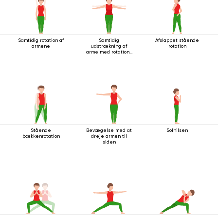
Samtidig rotation af
Samtidig
Afslappet stående
armene
udstrækning af
rotation
arme med rotation i
stående stilling
Stående
Bevægelse med at
Solhilsen
bækkenrotation
dreje armen til
siden