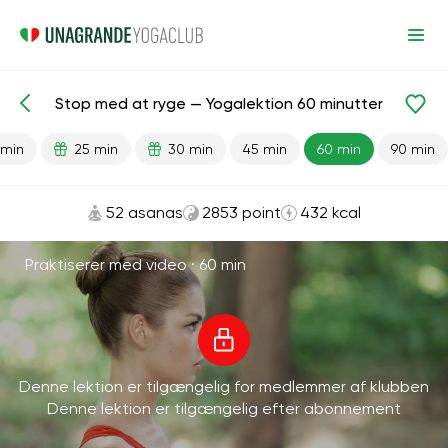
Stop med at ryge — Yogalektion 60 minutter
Færdiglavede lektioner
Vaner
Lunger
 min
25 min
30 min
45 min
60 min
90 min
52 asanas
2853 point
432 kcal
Praktiserer med video ·
60 min
Denne lektion er tilgængelig for medlemmer af klubben
Denne lektion er tilgængelig efter abonnement