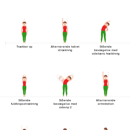
Trækker op
Alternerende lodret
Stående
strækning
bevægelse med
sidelæns hældning
Stående
Stående
Alternerende
fuldkropsstrækning
bevægelse med
armrotation
sidevip 2