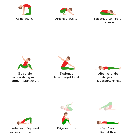
Kamelpositur
Girlande-positur
Siddende bøjning til
benene
Siddende
Siddende
Alternerende
sidevridning med
foroverbøjet twist
diagonal
armen strakt over
kropsstrækning
hovedet
mens man ligger
ned
Halvbrostilling med
Kriya rygrulle
Kriya Plow –
armene i et foldede
Sovestilling