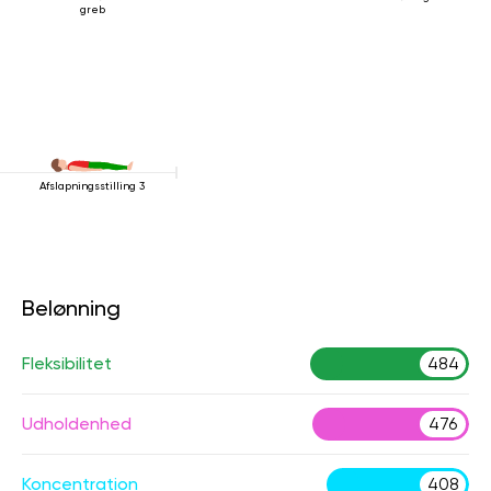
greb
Afslapningsstilling 3
Belønning
Fleksibilitet
484
Udholdenhed
476
Koncentration
408