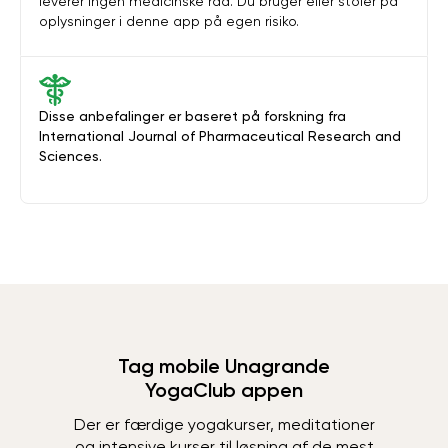
leverer ingen medicinske råd. Du bruger eller stoler på
oplysninger i denne app på egen risiko.
Disse anbefalinger er baseret på forskning fra
International Journal of Pharmaceutical Research and
Sciences.
Tag mobile Unagrande
YogaClub appen
Der er færdige yogakurser, meditationer
og intensive kurser til løsning af de mest