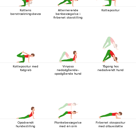
Kattens
Alternerende
Kattepositur
benstrækningsbevægelse
benbevægelse i
firbenet stavstilling
Kattepositur med
Vinyasa
Tågang hos
fodgreb
nedadgående-
nedadvendt hund
opadgående hund
Opadvendt
Plankebevægelse
Firbenet stavpositur
hundestilling
med én arm
med albuestøtte