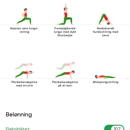
Anjanas søns lunge-
Fremadgående
Nedadvendt
stilling
lunge med dybt
hundestilling med
lårarbejde
twist
Plankebevægelse
Plankebevægelse
Afslapningsstilling
med én arm
på ét ben
Belønning
Fleksibilitet
107