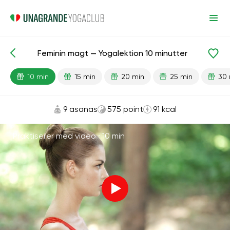
Feminin magt — Yogalektion 10 minutter
Færdiglavede lektioner
Køn
10 min
15 min
20 min
25 min
30 
9 asanas
575 point
91 kcal
Praktiserer med video ·
10 min