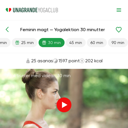
Feminin magt — Yogalektion 30 minutter
Færdiglavede lektioner
Køn
 min
25 min
30 min
45 min
60 min
90 min
25 asanas
1597 point
202 kcal
Praktiserer med video ·
30 min