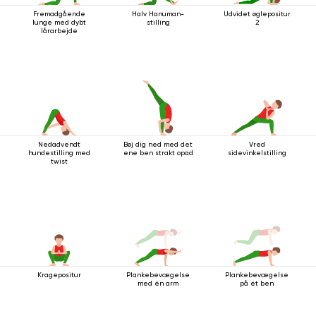
Fremadgående
Halv Hanuman-
Udvidet øglepositur
lunge med dybt
stilling
2
lårarbejde
Nedadvendt
Bøj dig ned med det
Vred
hundestilling med
ene ben strakt opad
sidevinkelstilling
twist
Kragepositur
Plankebevægelse
Plankebevægelse
med én arm
på ét ben