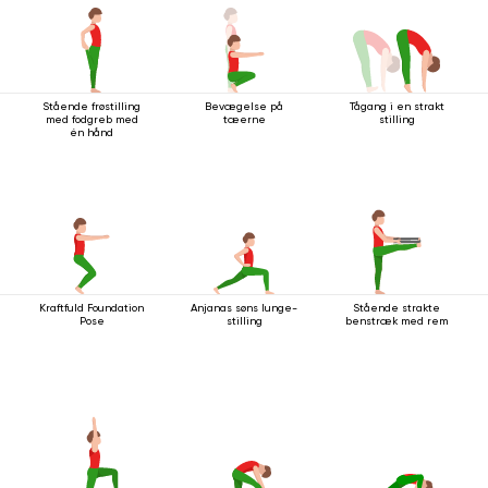
Stående frøstilling
Bevægelse på
Tågang i en strakt
med fodgreb med
tæerne
stilling
én hånd
Kraftfuld Foundation
Anjanas søns lunge-
Stående strakte
Pose
stilling
benstræk med rem