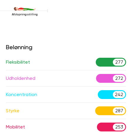
Afslapningsstilling
Belønning
Fleksibilitet
277
Udholdenhed
272
Koncentration
242
Styrke
287
Mobilitet
253