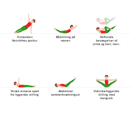
Vismanden
Bådstilling på
Skiftende
Vasishthas positur
maven
bevægelser af
arme og ben, mens
du ligger på ryggen
Stræk armene opad
Abdominal
Vidvinkelliggende
fra liggende stilling
sammentrækningsstilling
stilling med
bengreb