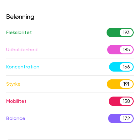
Belønning
Fleksibilitet
193
Udholdenhed
185
Koncentration
156
Styrke
191
Mobilitet
158
Balance
172