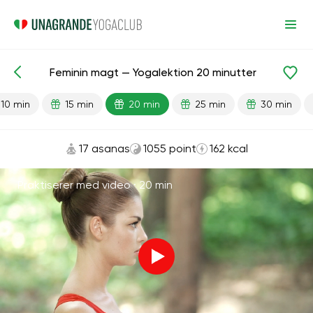
Feminin magt — Yogalektion 20 minutter
Færdiglavede lektioner
Køn
10 min
15 min
20 min
25 min
30 min
17 asanas
1055 point
162 kcal
Praktiserer med video ·
20 min