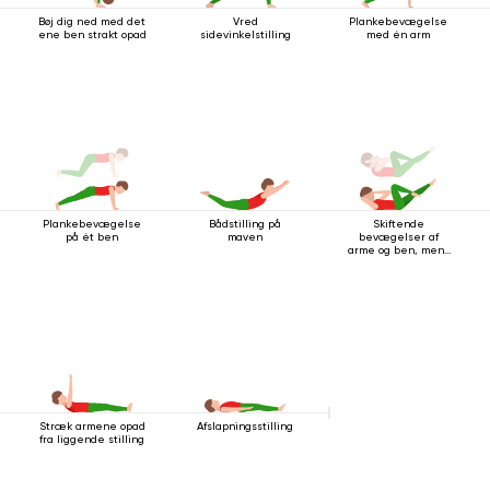
Bøj dig ned med det
Vred
Plankebevægelse
ene ben strakt opad
sidevinkelstilling
med én arm
Plankebevægelse
Bådstilling på
Skiftende
på ét ben
maven
bevægelser af
arme og ben, mens
du ligger på ryggen
Stræk armene opad
Afslapningsstilling
fra liggende stilling