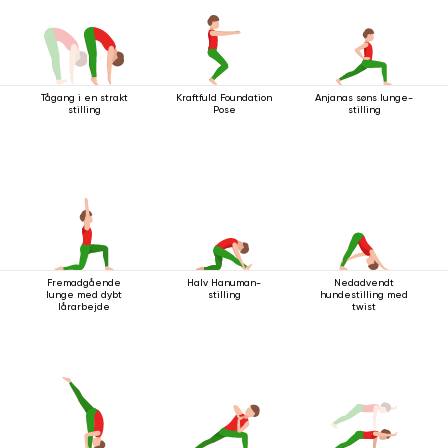
Tågang i en strakt
Kraftfuld Foundation
Anjanas søns lunge-
stilling
Pose
stilling
Fremadgående
Halv Hanuman-
Nedadvendt
lunge med dybt
stilling
hundestilling med
lårarbejde
twist