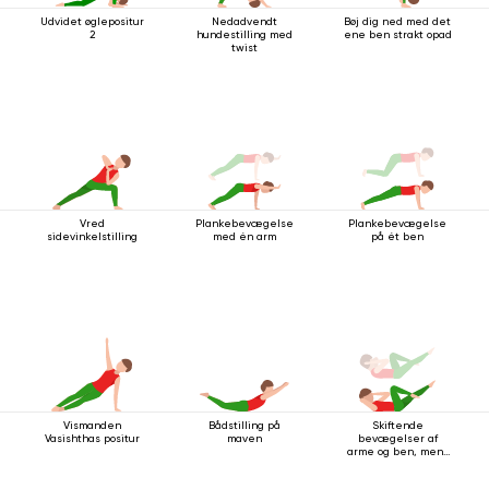
Udvidet øglepositur
Nedadvendt
Bøj dig ned med det
2
hundestilling med
ene ben strakt opad
twist
Vred
Plankebevægelse
Plankebevægelse
sidevinkelstilling
med én arm
på ét ben
Vismanden
Bådstilling på
Skiftende
Vasishthas positur
maven
bevægelser af
arme og ben, mens
du ligger på ryggen