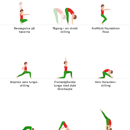
Bevægelse på
Tågang i en strakt
Kraftfuld Foundation
tæerne
stilling
Pose
Anjanas søns lunge-
Fremadgående
Halv Hanuman-
stilling
lunge med dybt
stilling
lårarbejde