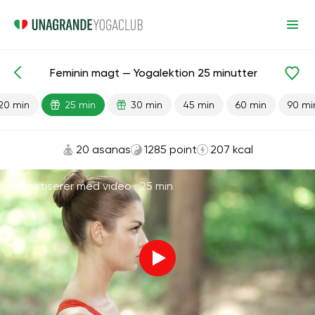
Feminin magt — Yogalektion 25 minutter
Færdiglavede lektioner
Køn
20 min
25 min
30 min
45 min
60 min
90 mi
20 asanas
1285 point
207 kcal
Praktiserer med video ·
25 min