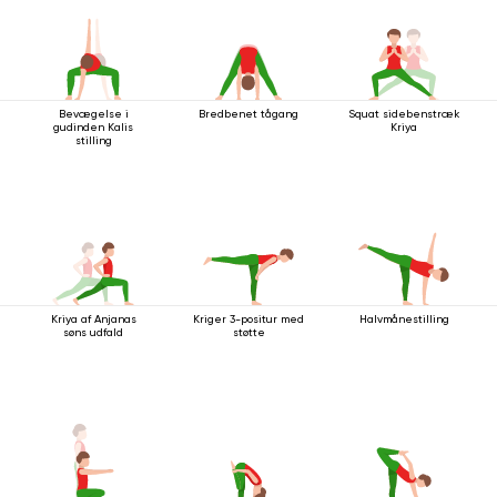
Bevægelse i
Bredbenet tågang
Squat sidebenstræk
gudinden Kalis
Kriya
stilling
Kriya af Anjanas
Kriger 3-positur med
Halvmånestilling
søns udfald
støtte