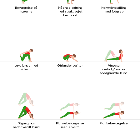
Bevægelse på
Stående bøjning
Halvmånestilling
tæerne
med strakt bøjet
med fodgreb
ben opad
Lavt lunge med
Girlande-positur
Vinyasa
sidevrid
nedadgående-
opadgående hund
Tågang hos
Plankebevægelse
Plankebevægelse
nedadvendt hund
med én arm