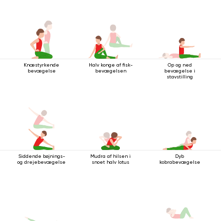
Knæstyrkende
Halv konge af fisk-
Op og ned
bevægelse
bevægelsen
bevægelse i
stavstilling
Siddende bøjnings-
Mudra af hilsen i
Dyb
og drejebevægelse
snoet halv lotus
kobrabevægelse