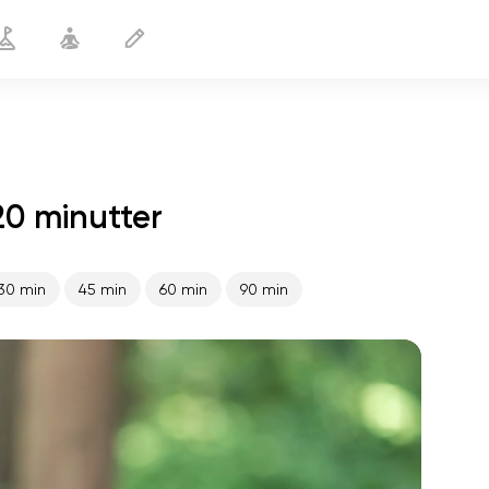
20 minutter
Aktiv morgen
20 min
30 min
45 min
60 min
90 min
sjælens flugt
01:44
indre fred
01:27