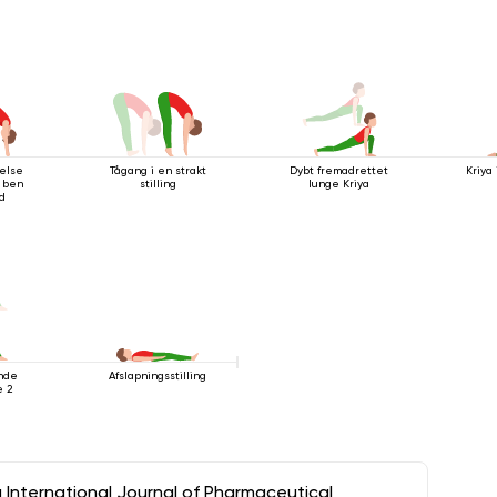
else
Tågang i en strakt
Dybt fremadrettet
Kriya
 ben
stilling
lunge Kriya
ad
nde
Afslapningsstilling
 2
a International Journal of Pharmaceutical