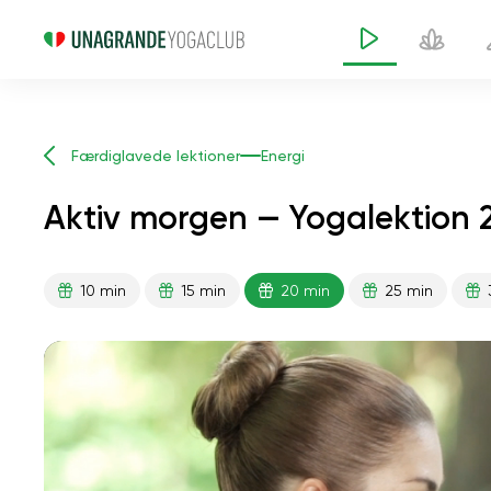
Færdiglavede lektioner
Energi
Aktiv morgen — Yogalektion 
10 min
15 min
20 min
25 min