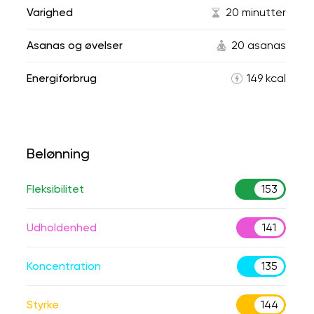
Varighed
20 minutter
Asanas og øvelser
20 asanas
Energiforbrug
149 kcal
Belønning
Fleksibilitet
153
Udholdenhed
141
Koncentration
135
Styrke
144