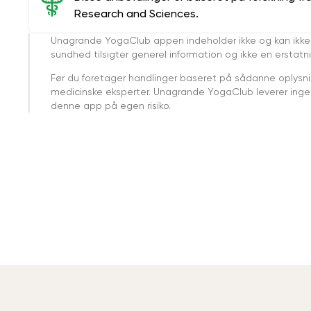
Research and Sciences.
Unagrande YogaClub appen indeholder ikke og kan ikke
sundhed tilsigter generel information og ikke en erstatn
Før du foretager handlinger baseret på sådanne oplysnin
medicinske eksperter. Unagrande YogaClub leverer ingen 
denne app på egen risiko.