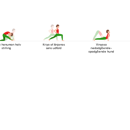
 i hanuman halv
Kriya af Anjanas
Vinyasa
stilling
søns udfald
nedadgående-
opadgående hund