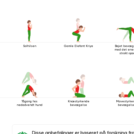
Solhilsen
Gamle Elefant Kriya
Bøjet bevæg
med det ene
strakt op
Tågang hos
Knæstyrkende
Mavestyrke
nedadvendt hund
bevægelse
bevægelse
Disse anbefalinger er baseret på forskning fr