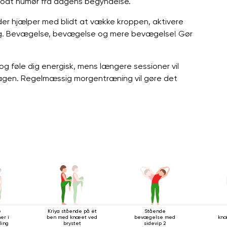
t godt humør fra dagens begyndelse.
der hjælper med blidt at vække kroppen, aktivere
dag. Bevægelse, bevægelse og mere bevægelse! Gør
og føle dig energisk, mens længere sessioner vil
 dagen. Regelmæssig morgentræning vil gøre det
e
Kriya stående på ét
Stående
er i
ben med knæet ved
bevægelse med
kn
ling
brystet
sidevip 2