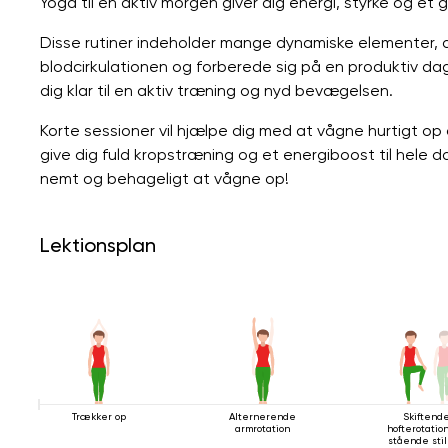
Yoga til en aktiv morgen giver dig energi, styrke og e
Disse rutiner indeholder mange dynamiske elementer, 
blodcirkulationen og forberede sig på en produktiv 
dig klar til en aktiv træning og nyd bevægelsen.
Korte sessioner vil hjælpe dig med at vågne hurtigt op 
give dig fuld kropstræning og et energiboost til hele
nemt og behageligt at vågne op!
Lektionsplan
Trækker op
Alternerende
Skiftend
armrotation
hofterotation
stående stil