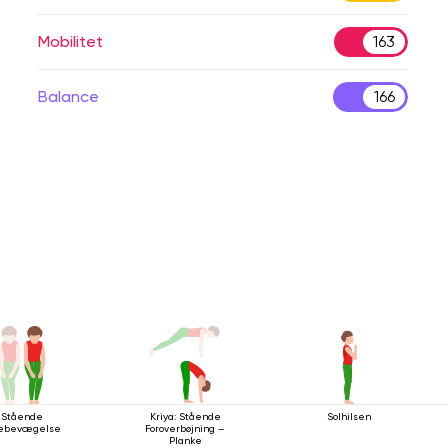
Mobilitet
163
Balance
166
Stående
Kriya: Stående
Solhilsen
æbevægelse
Foroverbøjning –
Planke