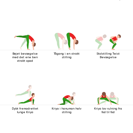
Bøjet bevægelse
Tågang i en strakt
Stolstilling Twist
med det ene ben
stilling
Bevægelse
strakt opad
Dybt fremadrettet
Kriya i hanuman halv
Kriya lav rulning fra
lunge Kriya
stilling
fod til fod