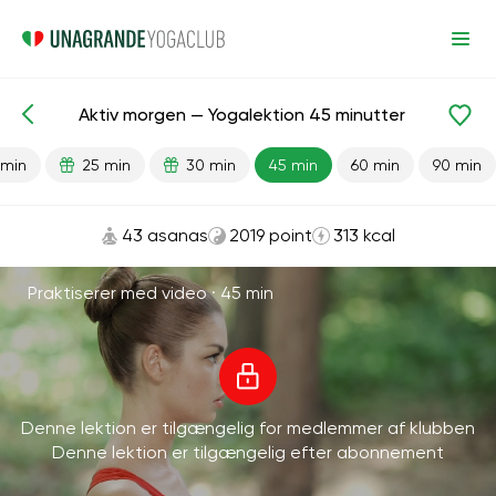
Aktiv morgen — Yogalektion 45 minutter
Færdiglavede lektioner
Energi
 min
25 min
30 min
45 min
60 min
90 min
43 asanas
2019 point
313 kcal
Praktiserer med video ·
45 min
Denne lektion er tilgængelig for medlemmer af klubben
Denne lektion er tilgængelig efter abonnement