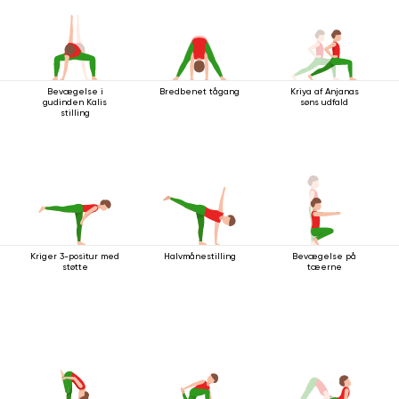
Bevægelse i
Bredbenet tågang
Kriya af Anjanas
gudinden Kalis
søns udfald
stilling
Kriger 3-positur med
Halvmånestilling
Bevægelse på
støtte
tæerne