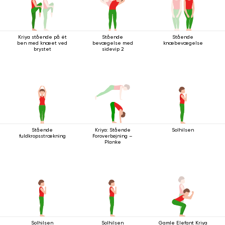
Kriya stående på ét
Stående
Stående
ben med knæet ved
bevægelse med
knæbevægelse
brystet
sidevip 2
Stående
Kriya: Stående
Solhilsen
fuldkropsstrækning
Foroverbøjning –
Planke
Solhilsen
Solhilsen
Gamle Elefant Kriya