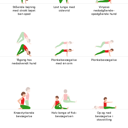
Stående bøjning
Lavt lunge med
Vinyasa
med strakt bøjet
sidevrid
nedadgående-
ben opad
opadgående hund
Tågang hos
Plankebevægelse
Plankebevægelse
nedadvendt hund
med én arm
Knæstyrkende
Halv konge af fisk-
Op og ned
bevægelse
bevægelsen
bevægelse i
stavstilling