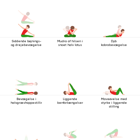
Siddende bøjnings-
Mudra af hilsen i
Dyb
og drejebevægelse
snoet halv lotus
kobrabevægelse
Liggende
Maveøvelse med
Bevægelse i
benforlængelser
styrke i liggende
halvgræshoppestillingen
stilling