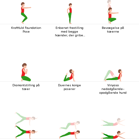
Kraftfuld Foundation
Enbenet frøstilling
Bevægelse på
Pose
med begge
tæerne
hænder, der griber
fat i foden
Diamantstilling på
Duernes konge
Vinyasa
tæer
poserer
nedadgående-
opadgående hund