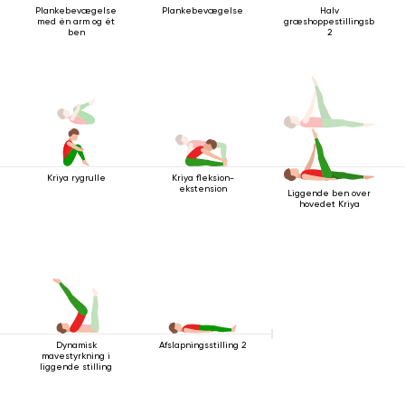
Plankebevægelse
Plankebevægelse
Halv
med én arm og ét
græshoppestillingsbevæg
ben
2
Kriya rygrulle
Kriya fleksion-
ekstension
Liggende ben over
hovedet Kriya
Dynamisk
Afslapningsstilling 2
mavestyrkning i
liggende stilling