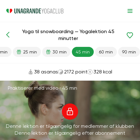
Yoga til snowboarding — Yogalektion 45
Færdiglavede lektioner
Sport
minutter
 min
25 min
30 min
45 min
60 min
90 min
38 asanas
2172 point
328 kcal
Praktiserer med video ·
45 min
Denne lektion er tilgængelig for medlemmer af klubben
Denne lektion er tilgængelig efter abonnement