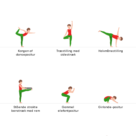
Kongen af ​​
Træstilling med
Halvmånestilling
dansepositur
sidestræk
Stående strakte
Gammel
Girlande-positur
benstræk med rem
elefantpositur