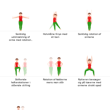
Samtidig
Halvmåne Kriya med
Samtidig rotation af
udstrækning af
ét ben
armene
arme med rotation i
stående stilling
Skiftende
Rotation af fødderne
Rytteren bevæger
hofterotationer i
mens man står
sig på tæerne med
stående stilling
armene strakt opad