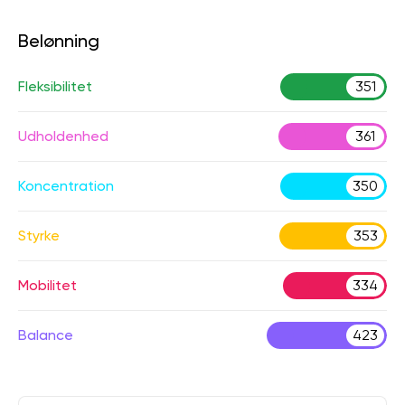
Belønning
Fleksibilitet
351
Udholdenhed
361
Koncentration
350
Styrke
353
Mobilitet
334
Balance
423