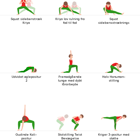
Squat sidebenstræk
Kriya lav rulning fra
Squat
Kriya
fod til fod
sidebensstrækningsstilling
Udvidet øglepositur
Fremadgående
Halv Hanuman-
2
lunge med dybt
stilling
lårarbejde
Gudinde Kali-
Stolstilling Twist
Kriger 3-positur med
positur
Bevægelse
støtte