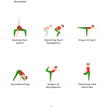
lårarbejde
Gudinde Kali-
Stolstilling Twist
Krigerstilling 3
positur
Bevægelse
Pyramidestilling
Kongen af ​​
Træstilling med
dansepositur
sidestræk