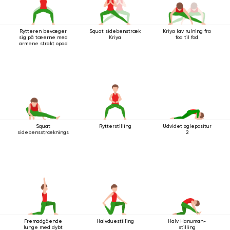
Rytteren bevæger
Squat sidebenstræk
Kriya lav rulning fra
sig på tæerne med
Kriya
fod til fod
armene strakt opad
Squat
Rytterstilling
Udvidet øglepositur
sidebensstrækningsstilling
2
Fremadgående
Halvduestilling
Halv Hanuman-
lunge med dybt
stilling