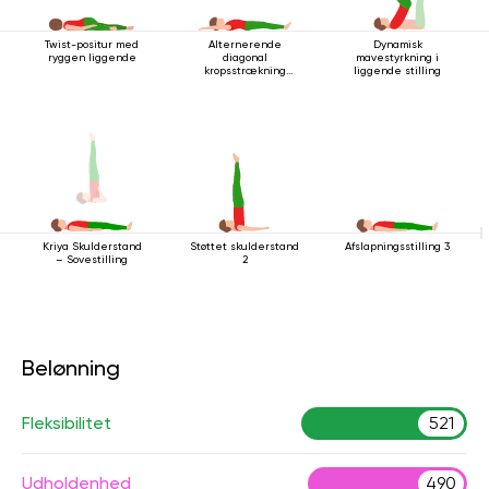
Twist-positur med
Alternerende
Dynamisk
ryggen liggende
diagonal
mavestyrkning i
kropsstrækning
liggende stilling
mens man ligger
ned
Støttet skulderstand
Afslapningsstilling 3
Kriya Skulderstand
2
– Sovestilling
Belønning
Fleksibilitet
521
Udholdenhed
490