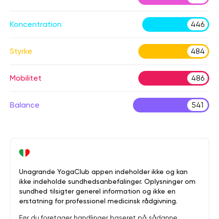
Koncentration
446
Styrke
484
Mobilitet
486
Balance
541
Unagrande YogaClub appen indeholder ikke og kan
ikke indeholde sundhedsanbefalinger. Oplysninger om
sundhed tilsigter generel information og ikke en
erstatning for professionel medicinsk rådgivning.
Før du foretager handlinger baseret på sådanne