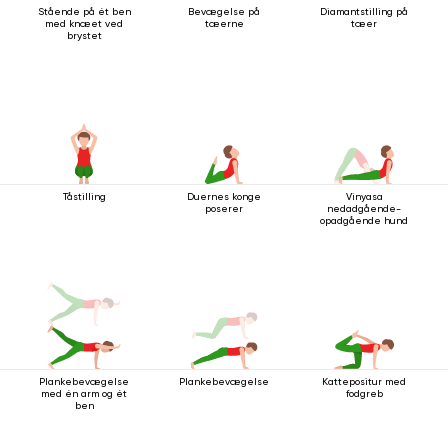
Stående på ét ben
Bevægelse på
Diamantstilling på
med knæet ved
tæerne
tæer
brystet
Tåstilling
Duernes konge
Vinyasa
poserer
nedadgående-
opadgående hund
Plankebevægelse
Plankebevægelse
Kattepositur med
med én arm og ét
fodgreb
ben