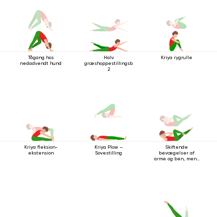
Tågang hos
Halv
Kriya rygrulle
nedadvendt hund
græshoppestillingsbevægelse
2
Kriya fleksion-
Skiftende
Kriya Plow –
ekstension
bevægelser af
Sovestilling
arme og ben, mens
du ligger på ryggen