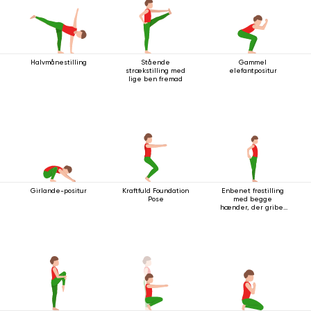
Halvmånestilling
Stående
Gammel
strækstilling med
elefantpositur
lige ben fremad
Girlande-positur
Kraftfuld Foundation
Enbenet frøstilling
Pose
med begge
hænder, der griber
fat i foden