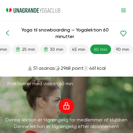
Yoga til snowboarding — Yogalektion 60
Færdiglavede lektioner
Sport
minutter
 min
25 min
30 min
45 min
60 min
90 min
51 asanas
2968 point
461 kcal
Praktiserer med video ·
60 min
Denne lektion er tilgængelig for medlemmer af klubben
Denne lektion er tilgængelig efter abonnement