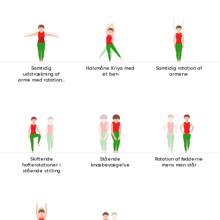
Samtidig
Halvmåne Kriya med
Samtidig rotation af
udstrækning af
ét ben
armene
arme med rotation i
stående stilling
Skiftende
Stående
Rotation af fødderne
hofterotationer i
knæbevægelse
mens man står
stående stilling