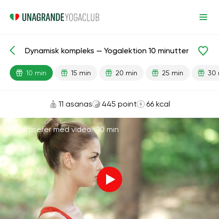
Dynamisk kompleks — Yogalektion 10 minutter
Færdiglavede lektioner
Energi
10 min
15 min
20 min
25 min
30 
11 asanas
445 point
66 kcal
Praktiserer med video ·
10 min