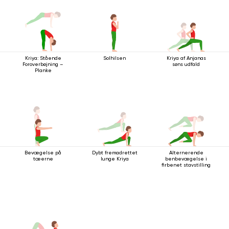
Kriya: Stående
Solhilsen
Kriya af Anjanas
Foroverbøjning –
søns udfald
Planke
Bevægelse på
Dybt fremadrettet
Alternerende
tæerne
lunge Kriya
benbevægelse i
firbenet stavstilling