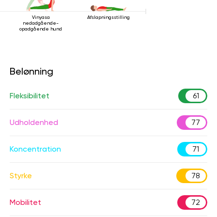
Vinyasa
Afslapningsstilling
nedadgående-
opadgående hund
Belønning
Fleksibilitet
61
Udholdenhed
77
Koncentration
71
Styrke
78
Mobilitet
72