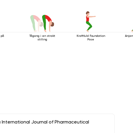
 på
Tågang i en strakt
Kraftfuld Foundation
Anjan
stilling
Pose
a International Journal of Pharmaceutical