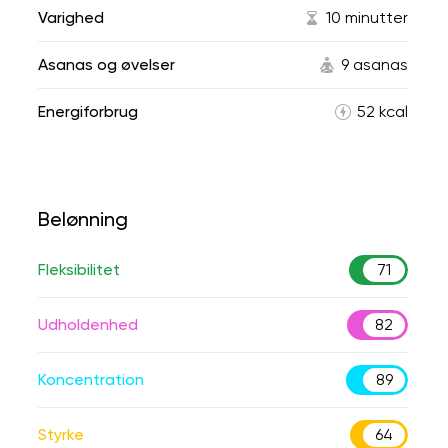
Varighed
10 minutter
Asanas og øvelser
9 asanas
Energiforbrug
52 kcal
Belønning
Fleksibilitet
71
Udholdenhed
82
Koncentration
89
Styrke
64