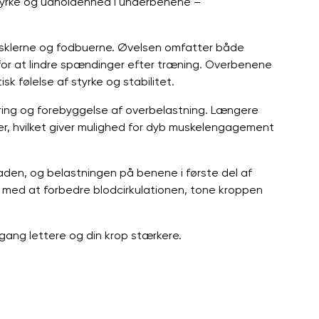
styrke og udholdenhed i underbenene –
musklerne og fodbuerne. Øvelsen omfatter både
 for at lindre spændinger efter træning. Overbenene
sk følelse af styrke og stabilitet.
indring og forebyggelse af overbelastning. Længere
er, hvilket giver mulighed for dyb muskelengagement
aden, og belastningen på benene i første del af
er med at forbedre blodcirkulationen, tone kroppen
 gang lettere og din krop stærkere.