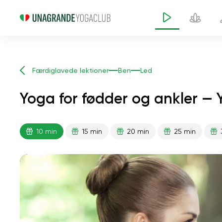
Færdiglavede lektioner
Ben
Led
Yoga for fødder og ankler — 
10 min
15 min
20 min
25 min