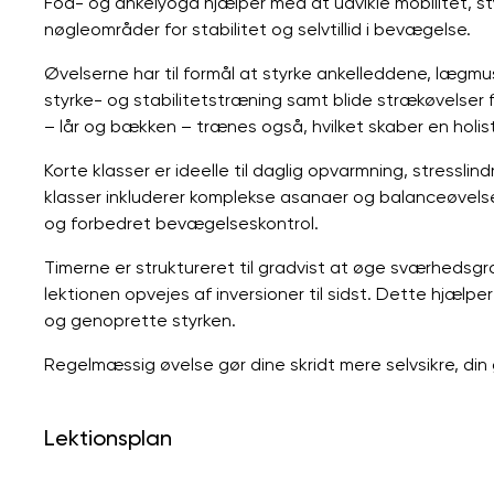
Fod- og ankelyoga hjælper med at udvikle mobilitet, 
nøgleområder for stabilitet og selvtillid i bevægelse.
Øvelserne har til formål at styrke ankelleddene, læg
styrke- og stabilitetstræning samt blide strækøvelser
– lår og bækken – trænes også, hvilket skaber en holisti
Korte klasser er ideelle til daglig opvarmning, stressl
klasser inkluderer komplekse asanaer og balanceøvels
og forbedret bevægelseskontrol.
Timerne er struktureret til gradvist at øge sværhedsgr
lektionen opvejes af inversioner til sidst. Dette hjælp
og genoprette styrken.
Regelmæssig øvelse gør dine skridt mere selvsikre, din
Lektionsplan