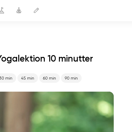
Yogalektion 10 minutter
Yoga for fødder og ankler
10 min
30 min
45 min
60 min
90 min
sjælens flugt
01:44
indre fred
01:27