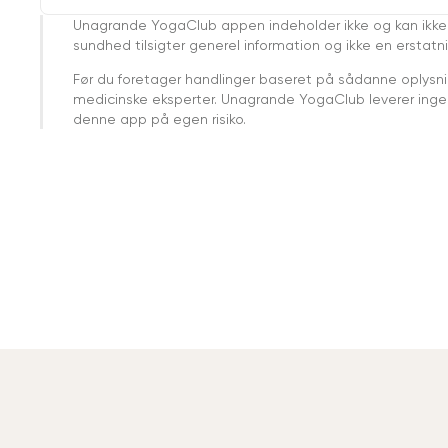
Unagrande YogaClub appen indeholder ikke og kan ikke
sundhed tilsigter generel information og ikke en erstatn
Før du foretager handlinger baseret på sådanne oplysnin
medicinske eksperter. Unagrande YogaClub leverer ingen 
denne app på egen risiko.