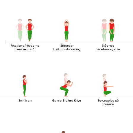
Rotation af fødderne
Stående
Stående
mens man står
fuldkropsstrækning
knæbevægelse
Solhilsen
Gamle Elefant Kriya
Bevægelse på
tæerne