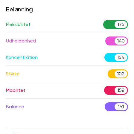
Belønning
Fleksibilitet
175
Udholdenhed
140
Koncentration
154
Styrke
102
Mobilitet
158
Balance
151