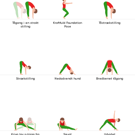
Tågang i en strakt
Kraftfuld Foundation
Tåstrækstilling
stilling
Pose
Strækstilling
Nedadvendt hund
Bredbenet tågang
Kriya lav rulning fra
Squat
Udvidet