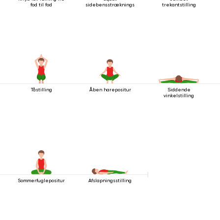
fod til fod
sidebensstrækningsstilling
trekantstilling
Tåstilling
Åben harepositur
Siddende
vinkelstilling
Sommerfuglepositur
Afslapningsstilling