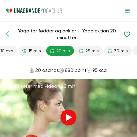
Yoga for fødder og ankler — Yogalektion 20
Færdiglavede lektioner
Ben
Led
minutter
10 min
15 min
20 min
25 min
30 min
20 asanas
880 point
95 kcal
Praktiserer med video ·
20 min